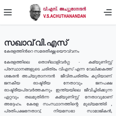
സഖാവ് വി.എസ്
കേരളത്തിൻറെ സമരതീക്ഷ്ണ യൌവ്വനം
കേരളത്തിലെ തൊഴിലാളിവർഗ്ഗ - കമ്യൂണിസ്റ്റ്
പ്രസ്ഥാനങ്ങളുടെ ചരിത്രം വിഎസ് എന്ന വേലിക്കകത്ത്
ശങ്കരൻ അച്യുതാനന്ദൻ ജീവിതചരിത്രം കൂടിയാണ്.
ജനകീയ രാഷ്ട്രീയ നേതാവും ജനപക്ഷ
രാഷ്ട്രീയപ്രവർത്തകനും ഇന്ത്യയിലെ ജീവിച്ചിരിക്കുന്ന
ഏറ്റവും തലമുതിർന്ന കമ്യൂണിസ്റ്റ് നേതാവുമാണ്
അദ്ദേഹം. കേരള സംസ്ഥാനത്തിന്റെ മുഖ്യമന്ത്രി ,
പ്രതിപക്ഷനേതാവ്, നിയമസഭാ സാമാജികൻ,