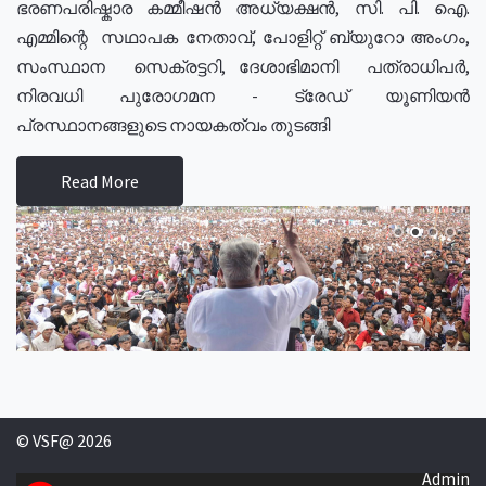
ഭരണപരിഷ്കാര കമ്മീഷൻ അധ്യക്ഷൻ, സി. പി. ഐ.
എമ്മിന്റെ സഥാപക നേതാവ്, പോളിറ്റ് ബ്യുറോ അംഗം,
സംസ്ഥാന സെക്രട്ടറി, ദേശാഭിമാനി പത്രാധിപർ,
നിരവധി പുരോഗമന - ട്രേഡ് യൂണിയൻ
പ്രസ്ഥാനങ്ങളുടെ നായകത്വം തുടങ്ങി
Read More
© VSF@ 2026
Admin