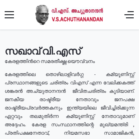
സഖാവ് വി.എസ്
കേരളത്തിൻറെ സമരതീക്ഷ്ണ യൌവ്വനം
കേരളത്തിലെ തൊഴിലാളിവർഗ്ഗ - കമ്യൂണിസ്റ്റ്
പ്രസ്ഥാനങ്ങളുടെ ചരിത്രം വിഎസ് എന്ന വേലിക്കകത്ത്
ശങ്കരൻ അച്യുതാനന്ദൻ ജീവിതചരിത്രം കൂടിയാണ്.
ജനകീയ രാഷ്ട്രീയ നേതാവും ജനപക്ഷ
രാഷ്ട്രീയപ്രവർത്തകനും ഇന്ത്യയിലെ ജീവിച്ചിരിക്കുന്ന
ഏറ്റവും തലമുതിർന്ന കമ്യൂണിസ്റ്റ് നേതാവുമാണ്
അദ്ദേഹം. കേരള സംസ്ഥാനത്തിന്റെ മുഖ്യമന്ത്രി ,
പ്രതിപക്ഷനേതാവ്, നിയമസഭാ സാമാജികൻ,