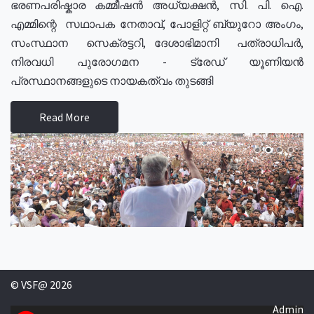
ഭരണപരിഷ്കാര കമ്മീഷൻ അധ്യക്ഷൻ, സി. പി. ഐ.
എമ്മിന്റെ സഥാപക നേതാവ്, പോളിറ്റ് ബ്യുറോ അംഗം,
സംസ്ഥാന സെക്രട്ടറി, ദേശാഭിമാനി പത്രാധിപർ,
നിരവധി പുരോഗമന - ട്രേഡ് യൂണിയൻ
പ്രസ്ഥാനങ്ങളുടെ നായകത്വം തുടങ്ങി
Read More
© VSF@ 2026
Admin