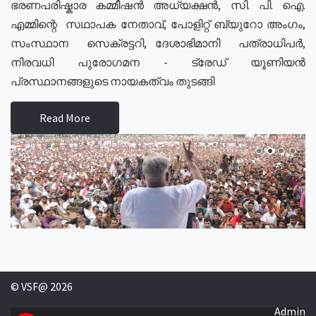
ഭരണപരിഷ്കാര കമ്മീഷൻ അധ്യക്ഷൻ, സി. പി. ഐ.
എമ്മിന്റെ സഥാപക നേതാവ്, പോളിറ്റ് ബ്യുറോ അംഗം,
സംസ്ഥാന സെക്രട്ടറി, ദേശാഭിമാനി പത്രാധിപർ,
നിരവധി പുരോഗമന - ട്രേഡ് യൂണിയൻ
പ്രസ്ഥാനങ്ങളുടെ നായകത്വം തുടങ്ങി
Read More
© VSF@ 2026
Admin