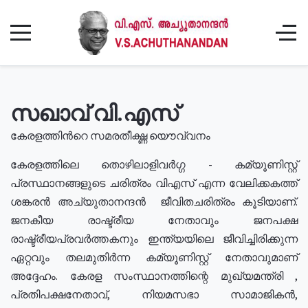
സഖാവ് വി.എസ്
കേരളത്തിൻറെ സമരതീക്ഷ്ണ യൌവ്വനം
കേരളത്തിലെ തൊഴിലാളിവർഗ്ഗ - കമ്യൂണിസ്റ്റ്
പ്രസ്ഥാനങ്ങളുടെ ചരിത്രം വിഎസ് എന്ന വേലിക്കകത്ത്
ശങ്കരൻ അച്യുതാനന്ദൻ ജീവിതചരിത്രം കൂടിയാണ്.
ജനകീയ രാഷ്ട്രീയ നേതാവും ജനപക്ഷ
രാഷ്ട്രീയപ്രവർത്തകനും ഇന്ത്യയിലെ ജീവിച്ചിരിക്കുന്ന
ഏറ്റവും തലമുതിർന്ന കമ്യൂണിസ്റ്റ് നേതാവുമാണ്
അദ്ദേഹം. കേരള സംസ്ഥാനത്തിന്റെ മുഖ്യമന്ത്രി ,
പ്രതിപക്ഷനേതാവ്, നിയമസഭാ സാമാജികൻ,