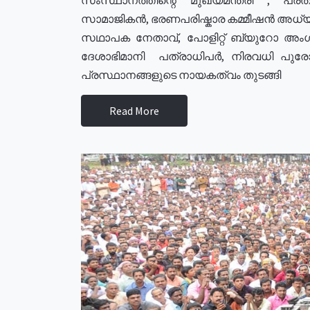
സാമാജികൻ, ഭരണപരിഷ്കാര കമ്മീഷൻ അധ്യക്
സഥാപക നേതാവ്, പോളിറ്റ് ബ്യുറോ അംഗ
ദേശാഭിമാനി പത്രാധിപർ, നിരവധി പു
പ്രസ്ഥാനങ്ങളുടെ നായകത്വം തുടങ്ങി
Read More