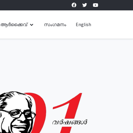
ആർക്കൈവ്
സംഗമനം
English