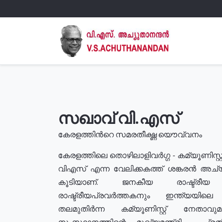
സഖാവ് വി.എസ്
കേരളത്തിൻറെ സമരതീക്ഷ്ണ യൌവ്വനം
കേരളത്തിലെ തൊഴിലാളിവർഗ്ഗ - കമ്യൂണിസ്റ്റ
വിഎസ് എന്ന വേലിക്കകത്ത് ശങ്കരൻ അച്
കൂടിയാണ്. ജനകീയ രാഷ്ട്രീ
രാഷ്ട്രീയപ്രവർത്തകനും ഇന്ത്യയിലെ ജീ
തലമുതിർന്ന കമ്യൂണിസ്റ്റ് നേതാവ
സംസ്ഥാനത്തിന്റെ മുഖ്യമന്ത്രി , പ്