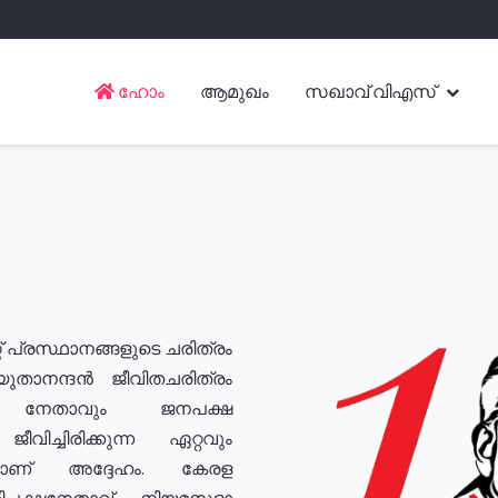
ഹോം
ആമുഖം
സഖാവ് വിഎസ്
് പ്രസ്ഥാനങ്ങളുടെ ചരിത്രം
യുതാനന്ദൻ ജീവിതചരിത്രം
യ നേതാവും ജനപക്ഷ
വിച്ചിരിക്കുന്ന ഏറ്റവും
ുമാണ് അദ്ദേഹം. കേരള
രതിപക്ഷനേതാവ്, നിയമസഭാ