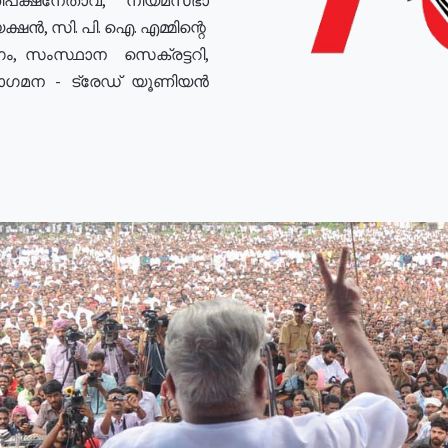
ഷൻ, സി. പി. ഐ. എമ്മിന്റെ
ം, സംസ്ഥാന സെക്രട്ടറി,
രോഗമന - ട്രേഡ് യൂണിയൻ