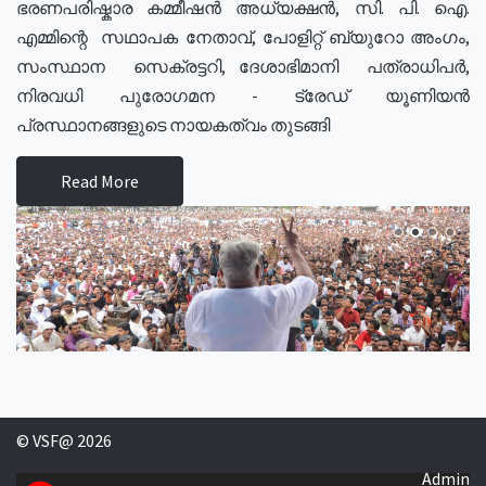
ഭരണപരിഷ്കാര കമ്മീഷൻ അധ്യക്ഷൻ, സി. പി. ഐ.
എമ്മിന്റെ സഥാപക നേതാവ്, പോളിറ്റ് ബ്യുറോ അംഗം,
സംസ്ഥാന സെക്രട്ടറി, ദേശാഭിമാനി പത്രാധിപർ,
നിരവധി പുരോഗമന - ട്രേഡ് യൂണിയൻ
പ്രസ്ഥാനങ്ങളുടെ നായകത്വം തുടങ്ങി
Read More
© VSF@ 2026
Admin