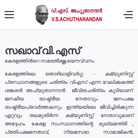
സഖാവ് വി.എസ്
കേരളത്തിൻറെ സമരതീക്ഷ്ണ യൌവ്വനം
കേരളത്തിലെ തൊഴിലാളിവർഗ്ഗ - കമ്യൂണിസ്റ്റ്
പ്രസ്ഥാനങ്ങളുടെ ചരിത്രം വിഎസ് എന്ന വേലിക്കകത്ത്
ശങ്കരൻ അച്യുതാനന്ദൻ ജീവിതചരിത്രം കൂടിയാണ്.
ജനകീയ രാഷ്ട്രീയ നേതാവും ജനപക്ഷ
രാഷ്ട്രീയപ്രവർത്തകനും ഇന്ത്യയിലെ ജീവിച്ചിരിക്കുന്ന
ഏറ്റവും തലമുതിർന്ന കമ്യൂണിസ്റ്റ് നേതാവുമാണ്
അദ്ദേഹം. കേരള സംസ്ഥാനത്തിന്റെ മുഖ്യമന്ത്രി ,
പ്രതിപക്ഷനേതാവ്, നിയമസഭാ സാമാജികൻ,