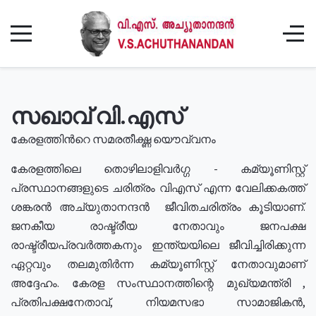
സഖാവ് വി.എസ്
കേരളത്തിൻറെ സമരതീക്ഷ്ണ യൌവ്വനം
കേരളത്തിലെ തൊഴിലാളിവർഗ്ഗ - കമ്യൂണിസ്റ്റ്
പ്രസ്ഥാനങ്ങളുടെ ചരിത്രം വിഎസ് എന്ന വേലിക്കകത്ത്
ശങ്കരൻ അച്യുതാനന്ദൻ ജീവിതചരിത്രം കൂടിയാണ്.
ജനകീയ രാഷ്ട്രീയ നേതാവും ജനപക്ഷ
രാഷ്ട്രീയപ്രവർത്തകനും ഇന്ത്യയിലെ ജീവിച്ചിരിക്കുന്ന
ഏറ്റവും തലമുതിർന്ന കമ്യൂണിസ്റ്റ് നേതാവുമാണ്
അദ്ദേഹം. കേരള സംസ്ഥാനത്തിന്റെ മുഖ്യമന്ത്രി ,
പ്രതിപക്ഷനേതാവ്, നിയമസഭാ സാമാജികൻ,