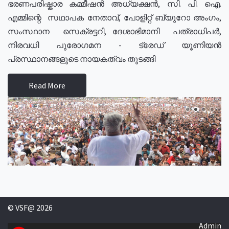
ഭരണപരിഷ്കാര കമ്മീഷൻ അധ്യക്ഷൻ, സി. പി. ഐ.
എമ്മിന്റെ സഥാപക നേതാവ്, പോളിറ്റ് ബ്യുറോ അംഗം,
സംസ്ഥാന സെക്രട്ടറി, ദേശാഭിമാനി പത്രാധിപർ,
നിരവധി പുരോഗമന - ട്രേഡ് യൂണിയൻ
പ്രസ്ഥാനങ്ങളുടെ നായകത്വം തുടങ്ങി
Read More
© VSF@ 2026
Admin