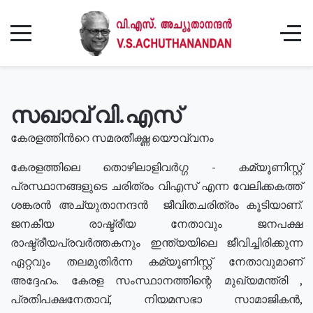
സഖാവ് വി.എസ്
കേരളത്തിൻറെ സമരതീക്ഷ്ണ യൌവ്വനം
കേരളത്തിലെ തൊഴിലാളിവർഗ്ഗ - കമ്യൂണിസ്റ്റ്
പ്രസ്ഥാനങ്ങളുടെ ചരിത്രം വിഎസ് എന്ന വേലിക്കകത്ത്
ശങ്കരൻ അച്യുതാനന്ദൻ ജീവിതചരിത്രം കൂടിയാണ്.
ജനകീയ രാഷ്ട്രീയ നേതാവും ജനപക്ഷ
രാഷ്ട്രീയപ്രവർത്തകനും ഇന്ത്യയിലെ ജീവിച്ചിരിക്കുന്ന
ഏറ്റവും തലമുതിർന്ന കമ്യൂണിസ്റ്റ് നേതാവുമാണ്
അദ്ദേഹം. കേരള സംസ്ഥാനത്തിന്റെ മുഖ്യമന്ത്രി ,
പ്രതിപക്ഷനേതാവ്, നിയമസഭാ സാമാജികൻ,