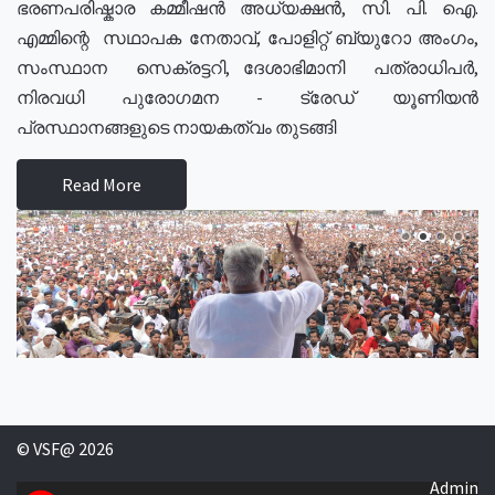
ഭരണപരിഷ്കാര കമ്മീഷൻ അധ്യക്ഷൻ, സി. പി. ഐ.
എമ്മിന്റെ സഥാപക നേതാവ്, പോളിറ്റ് ബ്യുറോ അംഗം,
സംസ്ഥാന സെക്രട്ടറി, ദേശാഭിമാനി പത്രാധിപർ,
നിരവധി പുരോഗമന - ട്രേഡ് യൂണിയൻ
പ്രസ്ഥാനങ്ങളുടെ നായകത്വം തുടങ്ങി
Read More
© VSF@ 2026
Admin