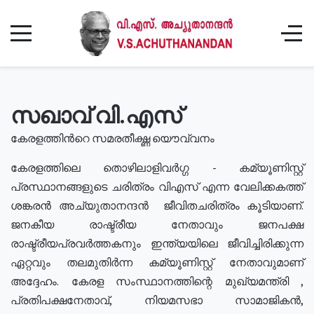
സഖാവ് വി.എസ്
കേരളത്തിൻറെ സമരതീക്ഷ്ണ യൌവ്വനം
കേരളത്തിലെ തൊഴിലാളിവർഗ്ഗ - കമ്യൂണിസ്റ്റ്
പ്രസ്ഥാനങ്ങളുടെ ചരിത്രം വിഎസ് എന്ന വേലിക്കകത്ത്
ശങ്കരൻ അച്യുതാനന്ദൻ ജീവിതചരിത്രം കൂടിയാണ്.
ജനകീയ രാഷ്ട്രീയ നേതാവും ജനപക്ഷ
രാഷ്ട്രീയപ്രവർത്തകനും ഇന്ത്യയിലെ ജീവിച്ചിരിക്കുന്ന
ഏറ്റവും തലമുതിർന്ന കമ്യൂണിസ്റ്റ് നേതാവുമാണ്
അദ്ദേഹം. കേരള സംസ്ഥാനത്തിന്റെ മുഖ്യമന്ത്രി ,
പ്രതിപക്ഷനേതാവ്, നിയമസഭാ സാമാജികൻ,