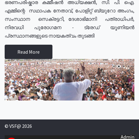
ഭരണപരിഷ്കാര കമ്മീഷൻ അധ്യക്ഷൻ, സി. പി. ഐ.
എമ്മിന്റെ സഥാപക നേതാവ്, പോളിറ്റ് ബ്യുറോ അംഗം,
സംസ്ഥാന സെക്രട്ടറി, ദേശാഭിമാനി പത്രാധിപർ,
നിരവധി പുരോഗമന - ട്രേഡ് യൂണിയൻ
പ്രസ്ഥാനങ്ങളുടെ നായകത്വം തുടങ്ങി
Read More
© VSF@ 2026
Admin