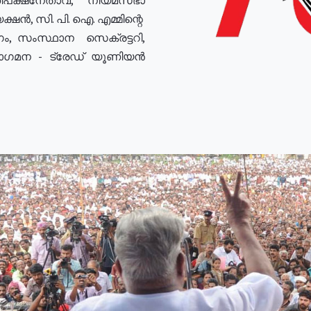
ഷൻ, സി. പി. ഐ. എമ്മിന്റെ
ം, സംസ്ഥാന സെക്രട്ടറി,
രോഗമന - ട്രേഡ് യൂണിയൻ