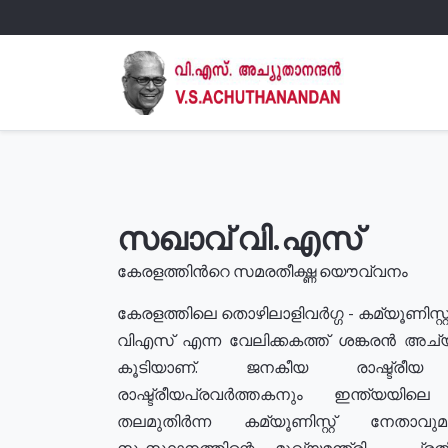
സഖാവ് വി.എസ്
കേരളത്തിൻറെ സമരതീക്ഷ്ണ യൌവ്വനം
കേരളത്തിലെ തൊഴിലാളിവർഗ്ഗ - കമ്യൂണിസ്റ്റ
വിഎസ് എന്ന വേലിക്കകത്ത് ശങ്കരൻ അച്
കൂടിയാണ്. ജനകീയ രാഷ്ട്രീ
രാഷ്ട്രീയപ്രവർത്തകനും ഇന്ത്യയിലെ ജീ
തലമുതിർന്ന കമ്യൂണിസ്റ്റ് നേതാവ
സംസ്ഥാനത്തിന്റെ മുഖ്യമന്ത്രി , പ്