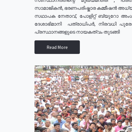
സാമാജികൻ, ഭരണപരിഷ്കാര കമ്മീഷൻ അധ്യക്
സഥാപക നേതാവ്, പോളിറ്റ് ബ്യുറോ അംഗ
ദേശാഭിമാനി പത്രാധിപർ, നിരവധി പു
പ്രസ്ഥാനങ്ങളുടെ നായകത്വം തുടങ്ങി
Read More