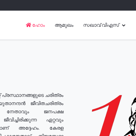
ഹോം
ആമുഖം
സഖാവ് വിഎസ്
് പ്രസ്ഥാനങ്ങളുടെ ചരിത്രം
യുതാനന്ദൻ ജീവിതചരിത്രം
യ നേതാവും ജനപക്ഷ
വിച്ചിരിക്കുന്ന ഏറ്റവും
ുമാണ് അദ്ദേഹം. കേരള
രതിപക്ഷനേതാവ്, നിയമസഭാ