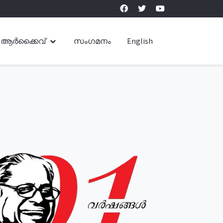
ആർക്കൈവ്
സംഗമനം
English