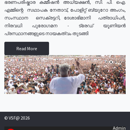
ഭരണപരിഷ്കാര കമ്മീഷൻ അധ്യക്ഷൻ, സി. പി. ഐ.
എമ്മിന്റെ സഥാപക നേതാവ്, പോളിറ്റ് ബ്യുറോ അംഗം,
സംസ്ഥാന സെക്രട്ടറി, ദേശാഭിമാനി പത്രാധിപർ,
നിരവധി പുരോഗമന - ട്രേഡ് യൂണിയൻ
പ്രസ്ഥാനങ്ങളുടെ നായകത്വം തുടങ്ങി
Read More
© VSF@ 2026
Admin