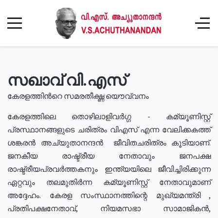
സഖാവ് വി.എസ്
കേരളത്തിൻറെ സമരതീക്ഷ്ണ യൌവ്വനം
കേരളത്തിലെ തൊഴിലാളിവർഗ്ഗ - കമ്യൂണിസ്റ്റ്
പ്രസ്ഥാനങ്ങളുടെ ചരിത്രം വിഎസ് എന്ന വേലിക്കകത്ത്
ശങ്കരൻ അച്യുതാനന്ദൻ ജീവിതചരിത്രം കൂടിയാണ്.
ജനകീയ രാഷ്ട്രീയ നേതാവും ജനപക്ഷ
രാഷ്ട്രീയപ്രവർത്തകനും ഇന്ത്യയിലെ ജീവിച്ചിരിക്കുന്ന
ഏറ്റവും തലമുതിർന്ന കമ്യൂണിസ്റ്റ് നേതാവുമാണ്
അദ്ദേഹം. കേരള സംസ്ഥാനത്തിന്റെ മുഖ്യമന്ത്രി ,
പ്രതിപക്ഷനേതാവ്, നിയമസഭാ സാമാജികൻ,