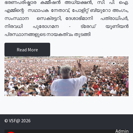
ഭരണപരിഷ്കാര കമ്മീഷൻ അധ്യക്ഷൻ, സി. പി. ഐ.
എമ്മിന്റെ സഥാപക നേതാവ്, പോളിറ്റ് ബ്യുറോ അംഗം,
സംസ്ഥാന സെക്രട്ടറി, ദേശാഭിമാനി പത്രാധിപർ,
നിരവധി പുരോഗമന - ട്രേഡ് യൂണിയൻ
പ്രസ്ഥാനങ്ങളുടെ നായകത്വം തുടങ്ങി
Read More
© VSF@ 2026
Admin