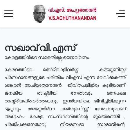
സഖാവ് വി.എസ്
കേരളത്തിൻറെ സമരതീക്ഷ്ണ യൌവ്വനം
കേരളത്തിലെ തൊഴിലാളിവർഗ്ഗ - കമ്യൂണിസ്റ്റ്
പ്രസ്ഥാനങ്ങളുടെ ചരിത്രം വിഎസ് എന്ന വേലിക്കകത്ത്
ശങ്കരൻ അച്യുതാനന്ദൻ ജീവിതചരിത്രം കൂടിയാണ്.
ജനകീയ രാഷ്ട്രീയ നേതാവും ജനപക്ഷ
രാഷ്ട്രീയപ്രവർത്തകനും ഇന്ത്യയിലെ ജീവിച്ചിരിക്കുന്ന
ഏറ്റവും തലമുതിർന്ന കമ്യൂണിസ്റ്റ് നേതാവുമാണ്
അദ്ദേഹം. കേരള സംസ്ഥാനത്തിന്റെ മുഖ്യമന്ത്രി ,
പ്രതിപക്ഷനേതാവ്, നിയമസഭാ സാമാജികൻ,