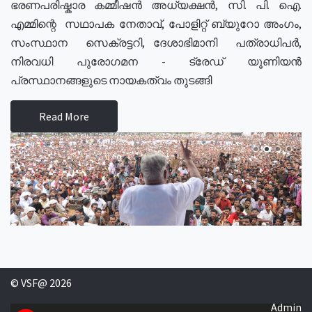
ഭരണപരിഷ്കാര കമ്മീഷൻ അധ്യക്ഷൻ, സി. പി. ഐ.
എമ്മിന്റെ സഥാപക നേതാവ്, പോളിറ്റ് ബ്യുറോ അംഗം,
സംസ്ഥാന സെക്രട്ടറി, ദേശാഭിമാനി പത്രാധിപർ,
നിരവധി പുരോഗമന - ട്രേഡ് യൂണിയൻ
പ്രസ്ഥാനങ്ങളുടെ നായകത്വം തുടങ്ങി
Read More
© VSF@ 2026
Admin