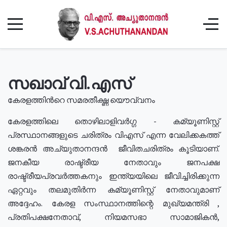
സഖാവ് വി.എസ്
കേരളത്തിൻറെ സമരതീക്ഷ്ണ യൌവ്വനം
കേരളത്തിലെ തൊഴിലാളിവർഗ്ഗ - കമ്യൂണിസ്റ്റ്
പ്രസ്ഥാനങ്ങളുടെ ചരിത്രം വിഎസ് എന്ന വേലിക്കകത്ത്
ശങ്കരൻ അച്യുതാനന്ദൻ ജീവിതചരിത്രം കൂടിയാണ്.
ജനകീയ രാഷ്ട്രീയ നേതാവും ജനപക്ഷ
രാഷ്ട്രീയപ്രവർത്തകനും ഇന്ത്യയിലെ ജീവിച്ചിരിക്കുന്ന
ഏറ്റവും തലമുതിർന്ന കമ്യൂണിസ്റ്റ് നേതാവുമാണ്
അദ്ദേഹം. കേരള സംസ്ഥാനത്തിന്റെ മുഖ്യമന്ത്രി ,
പ്രതിപക്ഷനേതാവ്, നിയമസഭാ സാമാജികൻ,