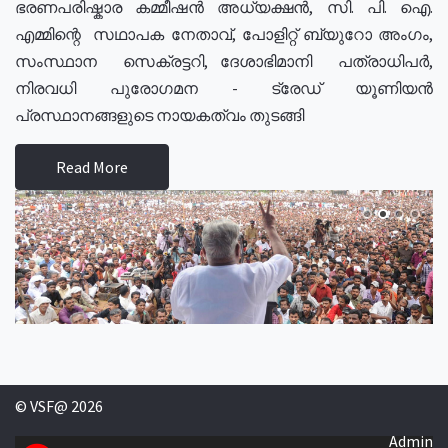
ഭരണപരിഷ്കാര കമ്മീഷൻ അധ്യക്ഷൻ, സി. പി. ഐ.
എമ്മിന്റെ സഥാപക നേതാവ്, പോളിറ്റ് ബ്യുറോ അംഗം,
സംസ്ഥാന സെക്രട്ടറി, ദേശാഭിമാനി പത്രാധിപർ,
നിരവധി പുരോഗമന - ട്രേഡ് യൂണിയൻ
പ്രസ്ഥാനങ്ങളുടെ നായകത്വം തുടങ്ങി
Read More
© VSF@ 2026
Admin