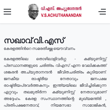
സഖാവ് വി.എസ്
കേരളത്തിൻറെ സമരതീക്ഷ്ണ യൌവ്വനം
കേരളത്തിലെ തൊഴിലാളിവർഗ്ഗ - കമ്യൂണിസ്റ്റ്
പ്രസ്ഥാനങ്ങളുടെ ചരിത്രം വിഎസ് എന്ന വേലിക്കകത്ത്
ശങ്കരൻ അച്യുതാനന്ദൻ ജീവിതചരിത്രം കൂടിയാണ്.
ജനകീയ രാഷ്ട്രീയ നേതാവും ജനപക്ഷ
രാഷ്ട്രീയപ്രവർത്തകനും ഇന്ത്യയിലെ ജീവിച്ചിരിക്കുന്ന
ഏറ്റവും തലമുതിർന്ന കമ്യൂണിസ്റ്റ് നേതാവുമാണ്
അദ്ദേഹം. കേരള സംസ്ഥാനത്തിന്റെ മുഖ്യമന്ത്രി ,
പ്രതിപക്ഷനേതാവ്, നിയമസഭാ സാമാജികൻ,