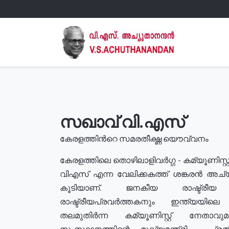
സഖാവ് വി.എസ്
കേരളത്തിൻറെ സമരതീക്ഷ്ണ യൌവ്വനം
കേരളത്തിലെ തൊഴിലാളിവർഗ്ഗ - കമ്യൂണിസ്റ്റ
വിഎസ് എന്ന വേലിക്കകത്ത് ശങ്കരൻ അച്
കൂടിയാണ്. ജനകീയ രാഷ്ട്രീ
രാഷ്ട്രീയപ്രവർത്തകനും ഇന്ത്യയിലെ ജീ
തലമുതിർന്ന കമ്യൂണിസ്റ്റ് നേതാവ
സംസ്ഥാനത്തിന്റെ മുഖ്യമന്ത്രി , പ്