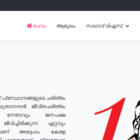
ഹോം
ആമുഖം
സഖാവ് വിഎസ്
് പ്രസ്ഥാനങ്ങളുടെ ചരിത്രം
യുതാനന്ദൻ ജീവിതചരിത്രം
യ നേതാവും ജനപക്ഷ
വിച്ചിരിക്കുന്ന ഏറ്റവും
ുമാണ് അദ്ദേഹം. കേരള
രതിപക്ഷനേതാവ്, നിയമസഭാ