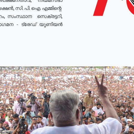
ഷൻ, സി. പി. ഐ. എമ്മിന്റെ
ം, സംസ്ഥാന സെക്രട്ടറി,
രോഗമന - ട്രേഡ് യൂണിയൻ