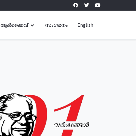
ആർക്കൈവ്
സംഗമനം
English