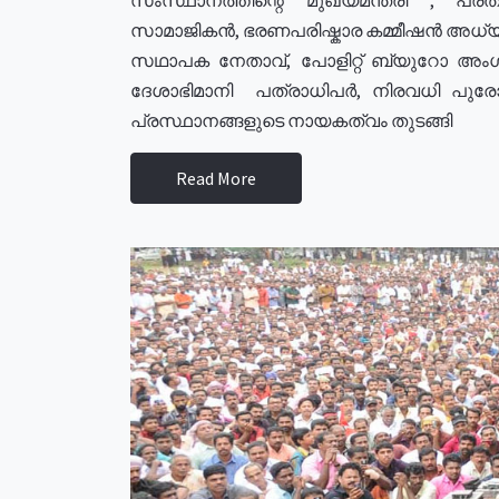
സാമാജികൻ, ഭരണപരിഷ്കാര കമ്മീഷൻ അധ്യക്
സഥാപക നേതാവ്, പോളിറ്റ് ബ്യുറോ അംഗ
ദേശാഭിമാനി പത്രാധിപർ, നിരവധി പു
പ്രസ്ഥാനങ്ങളുടെ നായകത്വം തുടങ്ങി
Read More