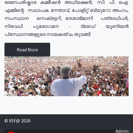
ഭരണപരിഷ്കാര കമ്മീഷൻ അധ്യക്ഷൻ, സി. പി. ഐ.
എമ്മിന്റെ സഥാപക നേതാവ്, പോളിറ്റ് ബ്യുറോ അംഗം,
സംസ്ഥാന സെക്രട്ടറി, ദേശാഭിമാനി പത്രാധിപർ,
നിരവധി പുരോഗമന - ട്രേഡ് യൂണിയൻ
പ്രസ്ഥാനങ്ങളുടെ നായകത്വം തുടങ്ങി
Read More
© VSF@ 2026
Admin