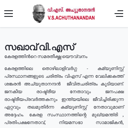
സഖാവ് വി.എസ്
കേരളത്തിൻറെ സമരതീക്ഷ്ണ യൌവ്വനം
കേരളത്തിലെ തൊഴിലാളിവർഗ്ഗ - കമ്യൂണിസ്റ്റ്
പ്രസ്ഥാനങ്ങളുടെ ചരിത്രം വിഎസ് എന്ന വേലിക്കകത്ത്
ശങ്കരൻ അച്യുതാനന്ദൻ ജീവിതചരിത്രം കൂടിയാണ്.
ജനകീയ രാഷ്ട്രീയ നേതാവും ജനപക്ഷ
രാഷ്ട്രീയപ്രവർത്തകനും ഇന്ത്യയിലെ ജീവിച്ചിരിക്കുന്ന
ഏറ്റവും തലമുതിർന്ന കമ്യൂണിസ്റ്റ് നേതാവുമാണ്
അദ്ദേഹം. കേരള സംസ്ഥാനത്തിന്റെ മുഖ്യമന്ത്രി ,
പ്രതിപക്ഷനേതാവ്, നിയമസഭാ സാമാജികൻ,