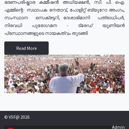
ഭരണപരിഷ്കാര കമ്മീഷൻ അധ്യക്ഷൻ, സി. പി. ഐ.
എമ്മിന്റെ സഥാപക നേതാവ്, പോളിറ്റ് ബ്യുറോ അംഗം,
സംസ്ഥാന സെക്രട്ടറി, ദേശാഭിമാനി പത്രാധിപർ,
നിരവധി പുരോഗമന - ട്രേഡ് യൂണിയൻ
പ്രസ്ഥാനങ്ങളുടെ നായകത്വം തുടങ്ങി
Read More
© VSF@ 2026
Admin