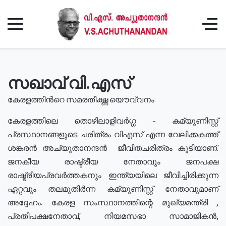
സഖാവ് വി.എസ്
കേരളത്തിൻറെ സമരതീക്ഷ്ണ യൌവ്വനം
കേരളത്തിലെ തൊഴിലാളിവർഗ്ഗ - കമ്യൂണിസ്റ്റ്
പ്രസ്ഥാനങ്ങളുടെ ചരിത്രം വിഎസ് എന്ന വേലിക്കകത്ത്
ശങ്കരൻ അച്യുതാനന്ദൻ ജീവിതചരിത്രം കൂടിയാണ്.
ജനകീയ രാഷ്ട്രീയ നേതാവും ജനപക്ഷ
രാഷ്ട്രീയപ്രവർത്തകനും ഇന്ത്യയിലെ ജീവിച്ചിരിക്കുന്ന
ഏറ്റവും തലമുതിർന്ന കമ്യൂണിസ്റ്റ് നേതാവുമാണ്
അദ്ദേഹം. കേരള സംസ്ഥാനത്തിന്റെ മുഖ്യമന്ത്രി ,
പ്രതിപക്ഷനേതാവ്, നിയമസഭാ സാമാജികൻ,