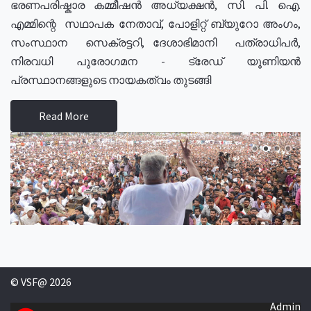
ഭരണപരിഷ്കാര കമ്മീഷൻ അധ്യക്ഷൻ, സി. പി. ഐ.
എമ്മിന്റെ സഥാപക നേതാവ്, പോളിറ്റ് ബ്യുറോ അംഗം,
സംസ്ഥാന സെക്രട്ടറി, ദേശാഭിമാനി പത്രാധിപർ,
നിരവധി പുരോഗമന - ട്രേഡ് യൂണിയൻ
പ്രസ്ഥാനങ്ങളുടെ നായകത്വം തുടങ്ങി
Read More
© VSF@ 2026
Admin