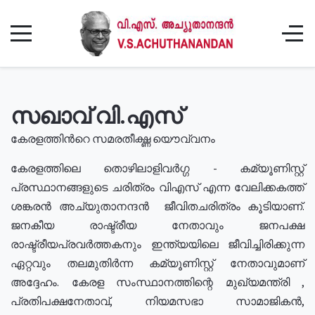
സഖാവ് വി.എസ്
കേരളത്തിൻറെ സമരതീക്ഷ്ണ യൌവ്വനം
കേരളത്തിലെ തൊഴിലാളിവർഗ്ഗ - കമ്യൂണിസ്റ്റ്
പ്രസ്ഥാനങ്ങളുടെ ചരിത്രം വിഎസ് എന്ന വേലിക്കകത്ത്
ശങ്കരൻ അച്യുതാനന്ദൻ ജീവിതചരിത്രം കൂടിയാണ്.
ജനകീയ രാഷ്ട്രീയ നേതാവും ജനപക്ഷ
രാഷ്ട്രീയപ്രവർത്തകനും ഇന്ത്യയിലെ ജീവിച്ചിരിക്കുന്ന
ഏറ്റവും തലമുതിർന്ന കമ്യൂണിസ്റ്റ് നേതാവുമാണ്
അദ്ദേഹം. കേരള സംസ്ഥാനത്തിന്റെ മുഖ്യമന്ത്രി ,
പ്രതിപക്ഷനേതാവ്, നിയമസഭാ സാമാജികൻ,