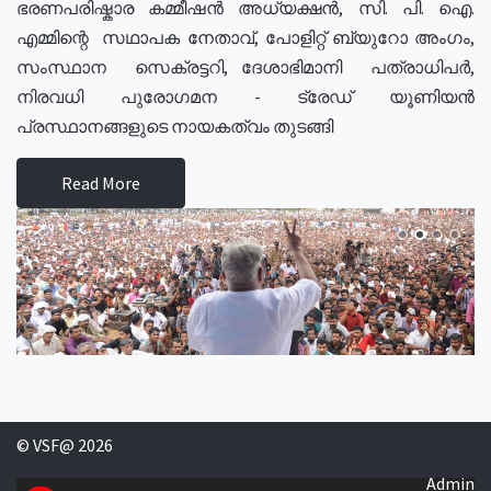
ഭരണപരിഷ്കാര കമ്മീഷൻ അധ്യക്ഷൻ, സി. പി. ഐ.
എമ്മിന്റെ സഥാപക നേതാവ്, പോളിറ്റ് ബ്യുറോ അംഗം,
സംസ്ഥാന സെക്രട്ടറി, ദേശാഭിമാനി പത്രാധിപർ,
നിരവധി പുരോഗമന - ട്രേഡ് യൂണിയൻ
പ്രസ്ഥാനങ്ങളുടെ നായകത്വം തുടങ്ങി
Read More
© VSF@ 2026
Admin