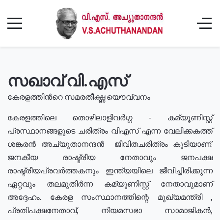
സഖാവ് വി.എസ്
കേരളത്തിൻറെ സമരതീക്ഷ്ണ യൌവ്വനം
കേരളത്തിലെ തൊഴിലാളിവർഗ്ഗ - കമ്യൂണിസ്റ്റ്
പ്രസ്ഥാനങ്ങളുടെ ചരിത്രം വിഎസ് എന്ന വേലിക്കകത്ത്
ശങ്കരൻ അച്യുതാനന്ദൻ ജീവിതചരിത്രം കൂടിയാണ്.
ജനകീയ രാഷ്ട്രീയ നേതാവും ജനപക്ഷ
രാഷ്ട്രീയപ്രവർത്തകനും ഇന്ത്യയിലെ ജീവിച്ചിരിക്കുന്ന
ഏറ്റവും തലമുതിർന്ന കമ്യൂണിസ്റ്റ് നേതാവുമാണ്
അദ്ദേഹം. കേരള സംസ്ഥാനത്തിന്റെ മുഖ്യമന്ത്രി ,
പ്രതിപക്ഷനേതാവ്, നിയമസഭാ സാമാജികൻ,