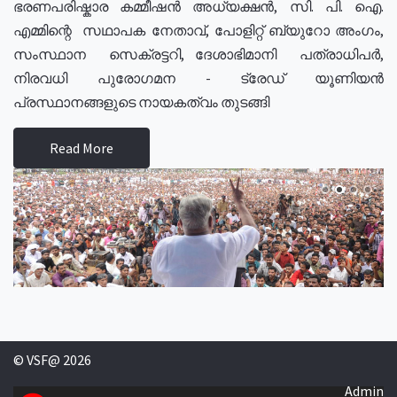
ഭരണപരിഷ്കാര കമ്മീഷൻ അധ്യക്ഷൻ, സി. പി. ഐ.
എമ്മിന്റെ സഥാപക നേതാവ്, പോളിറ്റ് ബ്യുറോ അംഗം,
സംസ്ഥാന സെക്രട്ടറി, ദേശാഭിമാനി പത്രാധിപർ,
നിരവധി പുരോഗമന - ട്രേഡ് യൂണിയൻ
പ്രസ്ഥാനങ്ങളുടെ നായകത്വം തുടങ്ങി
Read More
© VSF@ 2026
Admin