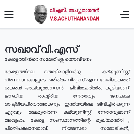
സഖാവ് വി.എസ്
കേരളത്തിൻറെ സമരതീക്ഷ്ണ യൌവ്വനം
കേരളത്തിലെ തൊഴിലാളിവർഗ്ഗ - കമ്യൂണിസ്റ്റ്
പ്രസ്ഥാനങ്ങളുടെ ചരിത്രം വിഎസ് എന്ന വേലിക്കകത്ത്
ശങ്കരൻ അച്യുതാനന്ദൻ ജീവിതചരിത്രം കൂടിയാണ്.
ജനകീയ രാഷ്ട്രീയ നേതാവും ജനപക്ഷ
രാഷ്ട്രീയപ്രവർത്തകനും ഇന്ത്യയിലെ ജീവിച്ചിരിക്കുന്ന
ഏറ്റവും തലമുതിർന്ന കമ്യൂണിസ്റ്റ് നേതാവുമാണ്
അദ്ദേഹം. കേരള സംസ്ഥാനത്തിന്റെ മുഖ്യമന്ത്രി ,
പ്രതിപക്ഷനേതാവ്, നിയമസഭാ സാമാജികൻ,