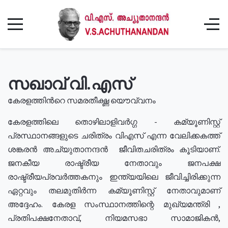
സഖാവ് വി.എസ്
കേരളത്തിൻറെ സമരതീക്ഷ്ണ യൌവ്വനം
കേരളത്തിലെ തൊഴിലാളിവർഗ്ഗ - കമ്യൂണിസ്റ്റ്
പ്രസ്ഥാനങ്ങളുടെ ചരിത്രം വിഎസ് എന്ന വേലിക്കകത്ത്
ശങ്കരൻ അച്യുതാനന്ദൻ ജീവിതചരിത്രം കൂടിയാണ്.
ജനകീയ രാഷ്ട്രീയ നേതാവും ജനപക്ഷ
രാഷ്ട്രീയപ്രവർത്തകനും ഇന്ത്യയിലെ ജീവിച്ചിരിക്കുന്ന
ഏറ്റവും തലമുതിർന്ന കമ്യൂണിസ്റ്റ് നേതാവുമാണ്
അദ്ദേഹം. കേരള സംസ്ഥാനത്തിന്റെ മുഖ്യമന്ത്രി ,
പ്രതിപക്ഷനേതാവ്, നിയമസഭാ സാമാജികൻ,