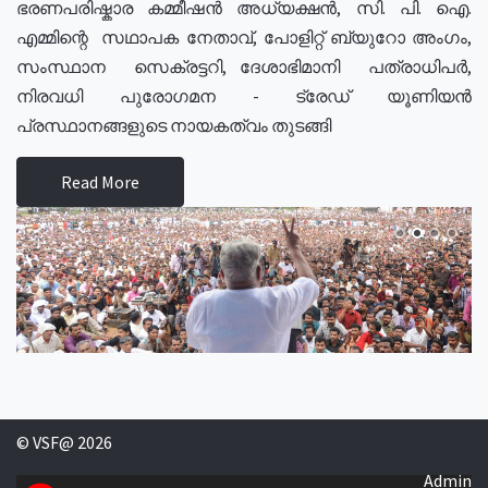
ഭരണപരിഷ്കാര കമ്മീഷൻ അധ്യക്ഷൻ, സി. പി. ഐ.
എമ്മിന്റെ സഥാപക നേതാവ്, പോളിറ്റ് ബ്യുറോ അംഗം,
സംസ്ഥാന സെക്രട്ടറി, ദേശാഭിമാനി പത്രാധിപർ,
നിരവധി പുരോഗമന - ട്രേഡ് യൂണിയൻ
പ്രസ്ഥാനങ്ങളുടെ നായകത്വം തുടങ്ങി
Read More
© VSF@ 2026
Admin