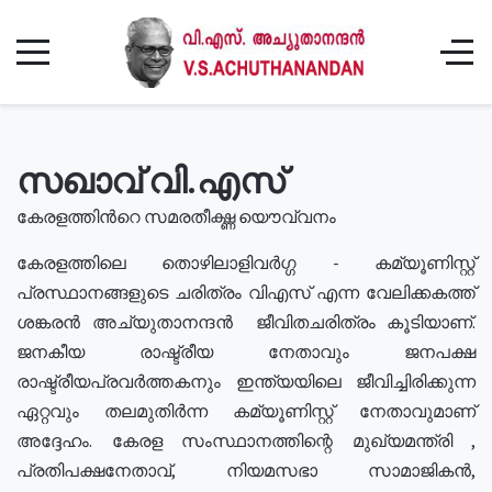
സഖാവ് വി.എസ്
കേരളത്തിൻറെ സമരതീക്ഷ്ണ യൌവ്വനം
കേരളത്തിലെ തൊഴിലാളിവർഗ്ഗ - കമ്യൂണിസ്റ്റ്
പ്രസ്ഥാനങ്ങളുടെ ചരിത്രം വിഎസ് എന്ന വേലിക്കകത്ത്
ശങ്കരൻ അച്യുതാനന്ദൻ ജീവിതചരിത്രം കൂടിയാണ്.
ജനകീയ രാഷ്ട്രീയ നേതാവും ജനപക്ഷ
രാഷ്ട്രീയപ്രവർത്തകനും ഇന്ത്യയിലെ ജീവിച്ചിരിക്കുന്ന
ഏറ്റവും തലമുതിർന്ന കമ്യൂണിസ്റ്റ് നേതാവുമാണ്
അദ്ദേഹം. കേരള സംസ്ഥാനത്തിന്റെ മുഖ്യമന്ത്രി ,
പ്രതിപക്ഷനേതാവ്, നിയമസഭാ സാമാജികൻ,