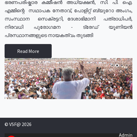
ഭരണപരിഷ്കാര കമ്മീഷൻ അധ്യക്ഷൻ, സി. പി. ഐ.
എമ്മിന്റെ സഥാപക നേതാവ്, പോളിറ്റ് ബ്യുറോ അംഗം,
സംസ്ഥാന സെക്രട്ടറി, ദേശാഭിമാനി പത്രാധിപർ,
നിരവധി പുരോഗമന - ട്രേഡ് യൂണിയൻ
പ്രസ്ഥാനങ്ങളുടെ നായകത്വം തുടങ്ങി
Read More
© VSF@ 2026
Admin