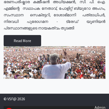
ഭരണപരിഷ്കാര കമ്മീഷൻ അധ്യക്ഷൻ, സി. പി. ഐ.
എമ്മിന്റെ സഥാപക നേതാവ്, പോളിറ്റ് ബ്യുറോ അംഗം,
സംസ്ഥാന സെക്രട്ടറി, ദേശാഭിമാനി പത്രാധിപർ,
നിരവധി പുരോഗമന - ട്രേഡ് യൂണിയൻ
പ്രസ്ഥാനങ്ങളുടെ നായകത്വം തുടങ്ങി
Read More
© VSF@ 2026
Admin