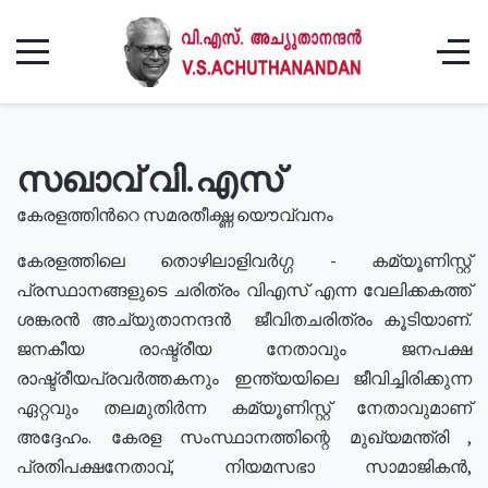
സഖാവ് വി.എസ്
കേരളത്തിൻറെ സമരതീക്ഷ്ണ യൌവ്വനം
കേരളത്തിലെ തൊഴിലാളിവർഗ്ഗ - കമ്യൂണിസ്റ്റ്
പ്രസ്ഥാനങ്ങളുടെ ചരിത്രം വിഎസ് എന്ന വേലിക്കകത്ത്
ശങ്കരൻ അച്യുതാനന്ദൻ ജീവിതചരിത്രം കൂടിയാണ്.
ജനകീയ രാഷ്ട്രീയ നേതാവും ജനപക്ഷ
രാഷ്ട്രീയപ്രവർത്തകനും ഇന്ത്യയിലെ ജീവിച്ചിരിക്കുന്ന
ഏറ്റവും തലമുതിർന്ന കമ്യൂണിസ്റ്റ് നേതാവുമാണ്
അദ്ദേഹം. കേരള സംസ്ഥാനത്തിന്റെ മുഖ്യമന്ത്രി ,
പ്രതിപക്ഷനേതാവ്, നിയമസഭാ സാമാജികൻ,