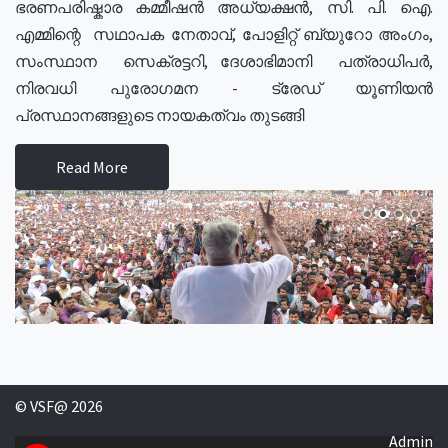
ഭരണപരിഷ്കാര കമ്മീഷൻ അധ്യക്ഷൻ, സി. പി. ഐ.
എമ്മിന്റെ സഥാപക നേതാവ്, പോളിറ്റ് ബ്യുറോ അംഗം,
സംസ്ഥാന സെക്രട്ടറി, ദേശാഭിമാനി പത്രാധിപർ,
നിരവധി പുരോഗമന - ട്രേഡ് യൂണിയൻ
പ്രസ്ഥാനങ്ങളുടെ നായകത്വം തുടങ്ങി
Read More
© VSF@ 2026
Admin