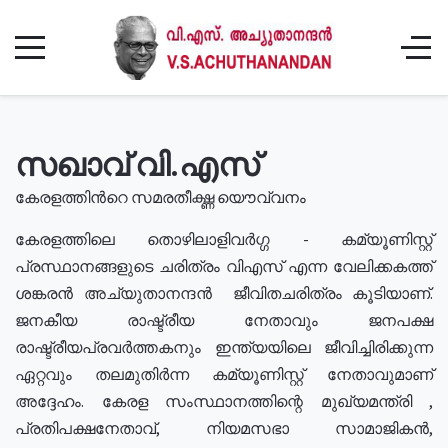
സഖാവ് വി.എസ്
കേരളത്തിൻറെ സമരതീക്ഷ്ണ യൌവ്വനം
കേരളത്തിലെ തൊഴിലാളിവർഗ്ഗ - കമ്യൂണിസ്റ്റ്
പ്രസ്ഥാനങ്ങളുടെ ചരിത്രം വിഎസ് എന്ന വേലിക്കകത്ത്
ശങ്കരൻ അച്യുതാനന്ദൻ ജീവിതചരിത്രം കൂടിയാണ്.
ജനകീയ രാഷ്ട്രീയ നേതാവും ജനപക്ഷ
രാഷ്ട്രീയപ്രവർത്തകനും ഇന്ത്യയിലെ ജീവിച്ചിരിക്കുന്ന
ഏറ്റവും തലമുതിർന്ന കമ്യൂണിസ്റ്റ് നേതാവുമാണ്
അദ്ദേഹം. കേരള സംസ്ഥാനത്തിന്റെ മുഖ്യമന്ത്രി ,
പ്രതിപക്ഷനേതാവ്, നിയമസഭാ സാമാജികൻ,