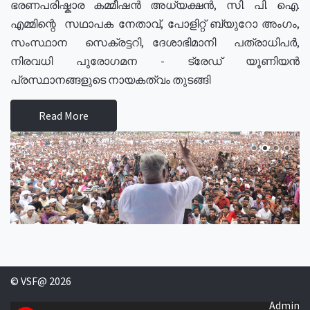
ഭരണപരിഷ്കാര കമ്മീഷൻ അധ്യക്ഷൻ, സി. പി. ഐ.
എമ്മിന്റെ സഥാപക നേതാവ്, പോളിറ്റ് ബ്യുറോ അംഗം,
സംസ്ഥാന സെക്രട്ടറി, ദേശാഭിമാനി പത്രാധിപർ,
നിരവധി പുരോഗമന - ട്രേഡ് യൂണിയൻ
പ്രസ്ഥാനങ്ങളുടെ നായകത്വം തുടങ്ങി
Read More
© VSF@ 2026
Admin