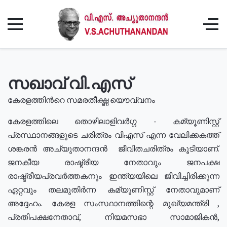
സഖാവ് വി.എസ്
കേരളത്തിൻറെ സമരതീക്ഷ്ണ യൌവ്വനം
കേരളത്തിലെ തൊഴിലാളിവർഗ്ഗ - കമ്യൂണിസ്റ്റ്
പ്രസ്ഥാനങ്ങളുടെ ചരിത്രം വിഎസ് എന്ന വേലിക്കകത്ത്
ശങ്കരൻ അച്യുതാനന്ദൻ ജീവിതചരിത്രം കൂടിയാണ്.
ജനകീയ രാഷ്ട്രീയ നേതാവും ജനപക്ഷ
രാഷ്ട്രീയപ്രവർത്തകനും ഇന്ത്യയിലെ ജീവിച്ചിരിക്കുന്ന
ഏറ്റവും തലമുതിർന്ന കമ്യൂണിസ്റ്റ് നേതാവുമാണ്
അദ്ദേഹം. കേരള സംസ്ഥാനത്തിന്റെ മുഖ്യമന്ത്രി ,
പ്രതിപക്ഷനേതാവ്, നിയമസഭാ സാമാജികൻ,