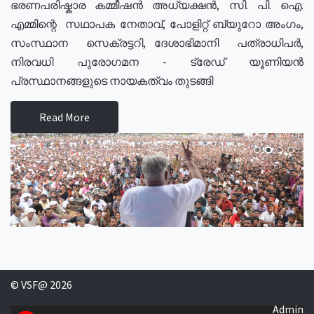
ഭരണപരിഷ്കാര കമ്മീഷൻ അധ്യക്ഷൻ, സി. പി. ഐ.
എമ്മിന്റെ സഥാപക നേതാവ്, പോളിറ്റ് ബ്യുറോ അംഗം,
സംസ്ഥാന സെക്രട്ടറി, ദേശാഭിമാനി പത്രാധിപർ,
നിരവധി പുരോഗമന - ട്രേഡ് യൂണിയൻ
പ്രസ്ഥാനങ്ങളുടെ നായകത്വം തുടങ്ങി
Read More
© VSF@ 2026
Admin