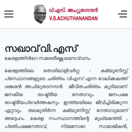
സഖാവ് വി.എസ്
കേരളത്തിൻറെ സമരതീക്ഷ്ണ യൌവ്വനം
കേരളത്തിലെ തൊഴിലാളിവർഗ്ഗ - കമ്യൂണിസ്റ്റ്
പ്രസ്ഥാനങ്ങളുടെ ചരിത്രം വിഎസ് എന്ന വേലിക്കകത്ത്
ശങ്കരൻ അച്യുതാനന്ദൻ ജീവിതചരിത്രം കൂടിയാണ്.
ജനകീയ രാഷ്ട്രീയ നേതാവും ജനപക്ഷ
രാഷ്ട്രീയപ്രവർത്തകനും ഇന്ത്യയിലെ ജീവിച്ചിരിക്കുന്ന
ഏറ്റവും തലമുതിർന്ന കമ്യൂണിസ്റ്റ് നേതാവുമാണ്
അദ്ദേഹം. കേരള സംസ്ഥാനത്തിന്റെ മുഖ്യമന്ത്രി ,
പ്രതിപക്ഷനേതാവ്, നിയമസഭാ സാമാജികൻ,