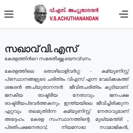
സഖാവ് വി.എസ്
കേരളത്തിൻറെ സമരതീക്ഷ്ണ യൌവ്വനം
കേരളത്തിലെ തൊഴിലാളിവർഗ്ഗ - കമ്യൂണിസ്റ്റ്
പ്രസ്ഥാനങ്ങളുടെ ചരിത്രം വിഎസ് എന്ന വേലിക്കകത്ത്
ശങ്കരൻ അച്യുതാനന്ദൻ ജീവിതചരിത്രം കൂടിയാണ്.
ജനകീയ രാഷ്ട്രീയ നേതാവും ജനപക്ഷ
രാഷ്ട്രീയപ്രവർത്തകനും ഇന്ത്യയിലെ ജീവിച്ചിരിക്കുന്ന
ഏറ്റവും തലമുതിർന്ന കമ്യൂണിസ്റ്റ് നേതാവുമാണ്
അദ്ദേഹം. കേരള സംസ്ഥാനത്തിന്റെ മുഖ്യമന്ത്രി ,
പ്രതിപക്ഷനേതാവ്, നിയമസഭാ സാമാജികൻ,