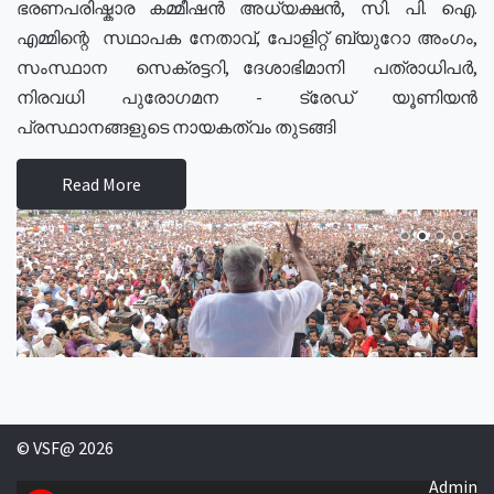
ഭരണപരിഷ്കാര കമ്മീഷൻ അധ്യക്ഷൻ, സി. പി. ഐ.
എമ്മിന്റെ സഥാപക നേതാവ്, പോളിറ്റ് ബ്യുറോ അംഗം,
സംസ്ഥാന സെക്രട്ടറി, ദേശാഭിമാനി പത്രാധിപർ,
നിരവധി പുരോഗമന - ട്രേഡ് യൂണിയൻ
പ്രസ്ഥാനങ്ങളുടെ നായകത്വം തുടങ്ങി
Read More
© VSF@ 2026
Admin