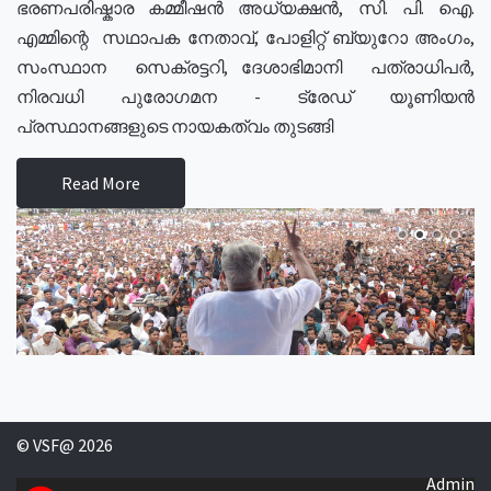
ഭരണപരിഷ്കാര കമ്മീഷൻ അധ്യക്ഷൻ, സി. പി. ഐ.
എമ്മിന്റെ സഥാപക നേതാവ്, പോളിറ്റ് ബ്യുറോ അംഗം,
സംസ്ഥാന സെക്രട്ടറി, ദേശാഭിമാനി പത്രാധിപർ,
നിരവധി പുരോഗമന - ട്രേഡ് യൂണിയൻ
പ്രസ്ഥാനങ്ങളുടെ നായകത്വം തുടങ്ങി
Read More
© VSF@ 2026
Admin