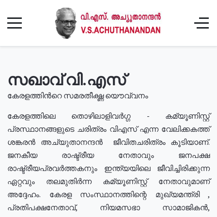
സഖാവ് വി.എസ്
കേരളത്തിൻറെ സമരതീക്ഷ്ണ യൌവ്വനം
കേരളത്തിലെ തൊഴിലാളിവർഗ്ഗ - കമ്യൂണിസ്റ്റ്
പ്രസ്ഥാനങ്ങളുടെ ചരിത്രം വിഎസ് എന്ന വേലിക്കകത്ത്
ശങ്കരൻ അച്യുതാനന്ദൻ ജീവിതചരിത്രം കൂടിയാണ്.
ജനകീയ രാഷ്ട്രീയ നേതാവും ജനപക്ഷ
രാഷ്ട്രീയപ്രവർത്തകനും ഇന്ത്യയിലെ ജീവിച്ചിരിക്കുന്ന
ഏറ്റവും തലമുതിർന്ന കമ്യൂണിസ്റ്റ് നേതാവുമാണ്
അദ്ദേഹം. കേരള സംസ്ഥാനത്തിന്റെ മുഖ്യമന്ത്രി ,
പ്രതിപക്ഷനേതാവ്, നിയമസഭാ സാമാജികൻ,