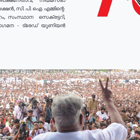
ഷൻ, സി. പി. ഐ. എമ്മിന്റെ
ം, സംസ്ഥാന സെക്രട്ടറി,
രോഗമന - ട്രേഡ് യൂണിയൻ