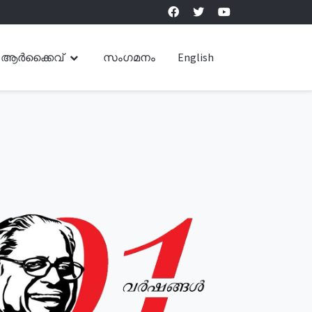
ആർക്കൈവ്
സംഗമനം
English