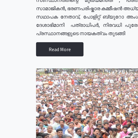
സാമാജികൻ, ഭരണപരിഷ്കാര കമ്മീഷൻ അധ്യക്
സഥാപക നേതാവ്, പോളിറ്റ് ബ്യുറോ അംഗ
ദേശാഭിമാനി പത്രാധിപർ, നിരവധി പു
പ്രസ്ഥാനങ്ങളുടെ നായകത്വം തുടങ്ങി
Read More