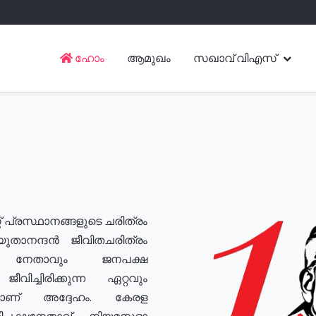
ഹോം
ആമുഖം
സഖാവ് വിഎസ്
് പ്രസ്ഥാനങ്ങളുടെ ചരിത്രം
യുതാനന്ദൻ ജീവിതചരിത്രം
യ നേതാവും ജനപക്ഷ
വിച്ചിരിക്കുന്ന ഏറ്റവും
ുമാണ് അദ്ദേഹം. കേരള
രതിപക്ഷനേതാവ്, നിയമസഭാ