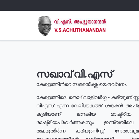
സഖാവ് വി.എസ്
കേരളത്തിൻറെ സമരതീക്ഷ്ണ യൌവ്വനം
കേരളത്തിലെ തൊഴിലാളിവർഗ്ഗ - കമ്യൂണിസ്റ്റ
വിഎസ് എന്ന വേലിക്കകത്ത് ശങ്കരൻ അച്
കൂടിയാണ്. ജനകീയ രാഷ്ട്രീ
രാഷ്ട്രീയപ്രവർത്തകനും ഇന്ത്യയിലെ ജീ
തലമുതിർന്ന കമ്യൂണിസ്റ്റ് നേതാവ
സംസ്ഥാനത്തിന്റെ മുഖ്യമന്ത്രി , പ്