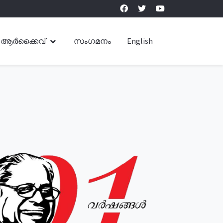
ആർക്കൈവ്
സംഗമനം
English