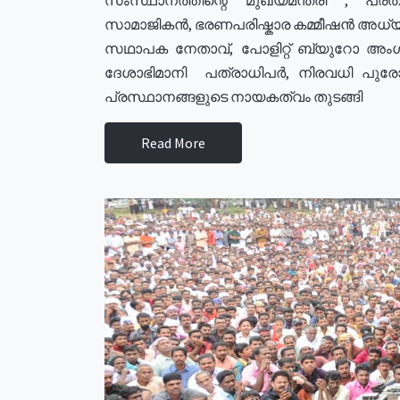
സാമാജികൻ, ഭരണപരിഷ്കാര കമ്മീഷൻ അധ്യക്
സഥാപക നേതാവ്, പോളിറ്റ് ബ്യുറോ അംഗ
ദേശാഭിമാനി പത്രാധിപർ, നിരവധി പു
പ്രസ്ഥാനങ്ങളുടെ നായകത്വം തുടങ്ങി
Read More