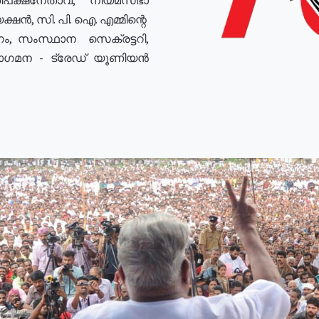
ഷൻ, സി. പി. ഐ. എമ്മിന്റെ
ം, സംസ്ഥാന സെക്രട്ടറി,
രോഗമന - ട്രേഡ് യൂണിയൻ