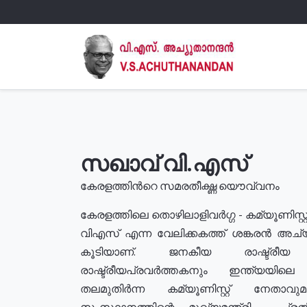
സഖാവ് വി.എസ്
കേരളത്തിൻറെ സമരതീക്ഷ്ണ യൌവ്വനം
കേരളത്തിലെ തൊഴിലാളിവർഗ്ഗ - കമ്യൂണിസ്റ്റ
വിഎസ് എന്ന വേലിക്കകത്ത് ശങ്കരൻ അച്
കൂടിയാണ്. ജനകീയ രാഷ്ട്രീ
രാഷ്ട്രീയപ്രവർത്തകനും ഇന്ത്യയിലെ ജീ
തലമുതിർന്ന കമ്യൂണിസ്റ്റ് നേതാവ
സംസ്ഥാനത്തിന്റെ മുഖ്യമന്ത്രി , പ്