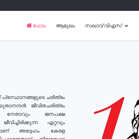
ഹോം
ആമുഖം
സഖാവ് വിഎസ്
് പ്രസ്ഥാനങ്ങളുടെ ചരിത്രം
യുതാനന്ദൻ ജീവിതചരിത്രം
യ നേതാവും ജനപക്ഷ
വിച്ചിരിക്കുന്ന ഏറ്റവും
ുമാണ് അദ്ദേഹം. കേരള
രതിപക്ഷനേതാവ്, നിയമസഭാ