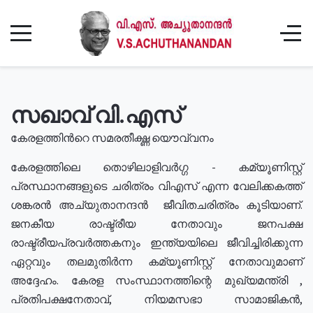
സഖാവ് വി.എസ്
കേരളത്തിൻറെ സമരതീക്ഷ്ണ യൌവ്വനം
കേരളത്തിലെ തൊഴിലാളിവർഗ്ഗ - കമ്യൂണിസ്റ്റ്
പ്രസ്ഥാനങ്ങളുടെ ചരിത്രം വിഎസ് എന്ന വേലിക്കകത്ത്
ശങ്കരൻ അച്യുതാനന്ദൻ ജീവിതചരിത്രം കൂടിയാണ്.
ജനകീയ രാഷ്ട്രീയ നേതാവും ജനപക്ഷ
രാഷ്ട്രീയപ്രവർത്തകനും ഇന്ത്യയിലെ ജീവിച്ചിരിക്കുന്ന
ഏറ്റവും തലമുതിർന്ന കമ്യൂണിസ്റ്റ് നേതാവുമാണ്
അദ്ദേഹം. കേരള സംസ്ഥാനത്തിന്റെ മുഖ്യമന്ത്രി ,
പ്രതിപക്ഷനേതാവ്, നിയമസഭാ സാമാജികൻ,