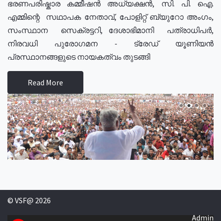
ഭരണപരിഷ്കാര കമ്മീഷൻ അധ്യക്ഷൻ, സി. പി. ഐ.
എമ്മിന്റെ സഥാപക നേതാവ്, പോളിറ്റ് ബ്യുറോ അംഗം,
സംസ്ഥാന സെക്രട്ടറി, ദേശാഭിമാനി പത്രാധിപർ,
നിരവധി പുരോഗമന - ട്രേഡ് യൂണിയൻ
പ്രസ്ഥാനങ്ങളുടെ നായകത്വം തുടങ്ങി
Read More
© VSF@ 2026
Admin