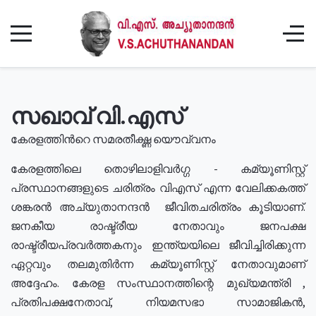
സഖാവ് വി.എസ്
കേരളത്തിൻറെ സമരതീക്ഷ്ണ യൌവ്വനം
കേരളത്തിലെ തൊഴിലാളിവർഗ്ഗ - കമ്യൂണിസ്റ്റ്
പ്രസ്ഥാനങ്ങളുടെ ചരിത്രം വിഎസ് എന്ന വേലിക്കകത്ത്
ശങ്കരൻ അച്യുതാനന്ദൻ ജീവിതചരിത്രം കൂടിയാണ്.
ജനകീയ രാഷ്ട്രീയ നേതാവും ജനപക്ഷ
രാഷ്ട്രീയപ്രവർത്തകനും ഇന്ത്യയിലെ ജീവിച്ചിരിക്കുന്ന
ഏറ്റവും തലമുതിർന്ന കമ്യൂണിസ്റ്റ് നേതാവുമാണ്
അദ്ദേഹം. കേരള സംസ്ഥാനത്തിന്റെ മുഖ്യമന്ത്രി ,
പ്രതിപക്ഷനേതാവ്, നിയമസഭാ സാമാജികൻ,