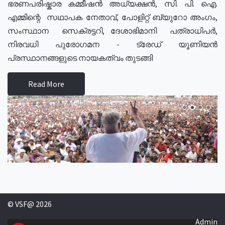
ഭരണപരിഷ്കാര കമ്മീഷൻ അധ്യക്ഷൻ, സി. പി. ഐ.
എമ്മിന്റെ സഥാപക നേതാവ്, പോളിറ്റ് ബ്യുറോ അംഗം,
സംസ്ഥാന സെക്രട്ടറി, ദേശാഭിമാനി പത്രാധിപർ,
നിരവധി പുരോഗമന - ട്രേഡ് യൂണിയൻ
പ്രസ്ഥാനങ്ങളുടെ നായകത്വം തുടങ്ങി
Read More
© VSF@ 2026
Admin