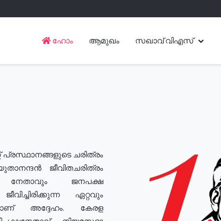
ഹോം
ആമുഖം
സഖാവ് വിഎസ്
് പ്രസ്ഥാനങ്ങളുടെ ചരിത്രം
യുതാനന്ദൻ ജീവിതചരിത്രം
യ നേതാവും ജനപക്ഷ
വിച്ചിരിക്കുന്ന ഏറ്റവും
ുമാണ് അദ്ദേഹം. കേരള
രതിപക്ഷനേതാവ്, നിയമസഭാ