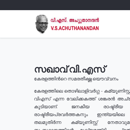
സഖാവ് വി.എസ്
കേരളത്തിൻറെ സമരതീക്ഷ്ണ യൌവ്വനം
കേരളത്തിലെ തൊഴിലാളിവർഗ്ഗ - കമ്യൂണിസ്റ്റ
വിഎസ് എന്ന വേലിക്കകത്ത് ശങ്കരൻ അച്
കൂടിയാണ്. ജനകീയ രാഷ്ട്രീ
രാഷ്ട്രീയപ്രവർത്തകനും ഇന്ത്യയിലെ ജീ
തലമുതിർന്ന കമ്യൂണിസ്റ്റ് നേതാവ
സംസ്ഥാനത്തിന്റെ മുഖ്യമന്ത്രി , പ്