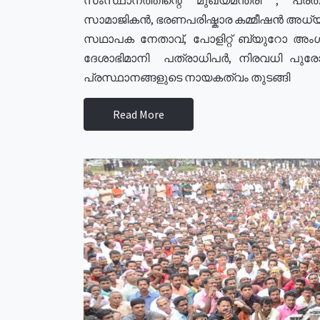
സാമാജികൻ, ഭരണപരിഷ്കാര കമ്മീഷൻ അധ്യക്
സഥാപക നേതാവ്, പോളിറ്റ് ബ്യുറോ അംഗ
ദേശാഭിമാനി പത്രാധിപർ, നിരവധി പു
പ്രസ്ഥാനങ്ങളുടെ നായകത്വം തുടങ്ങി
Read More