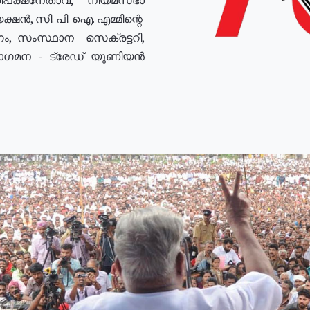
ഷൻ, സി. പി. ഐ. എമ്മിന്റെ
ം, സംസ്ഥാന സെക്രട്ടറി,
രോഗമന - ട്രേഡ് യൂണിയൻ