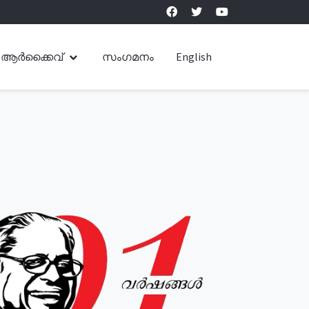
ആർക്കൈവ്
സംഗമനം
English