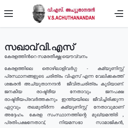
സഖാവ് വി.എസ്
കേരളത്തിൻറെ സമരതീക്ഷ്ണ യൌവ്വനം
കേരളത്തിലെ തൊഴിലാളിവർഗ്ഗ - കമ്യൂണിസ്റ്റ്
പ്രസ്ഥാനങ്ങളുടെ ചരിത്രം വിഎസ് എന്ന വേലിക്കകത്ത്
ശങ്കരൻ അച്യുതാനന്ദൻ ജീവിതചരിത്രം കൂടിയാണ്.
ജനകീയ രാഷ്ട്രീയ നേതാവും ജനപക്ഷ
രാഷ്ട്രീയപ്രവർത്തകനും ഇന്ത്യയിലെ ജീവിച്ചിരിക്കുന്ന
ഏറ്റവും തലമുതിർന്ന കമ്യൂണിസ്റ്റ് നേതാവുമാണ്
അദ്ദേഹം. കേരള സംസ്ഥാനത്തിന്റെ മുഖ്യമന്ത്രി ,
പ്രതിപക്ഷനേതാവ്, നിയമസഭാ സാമാജികൻ,