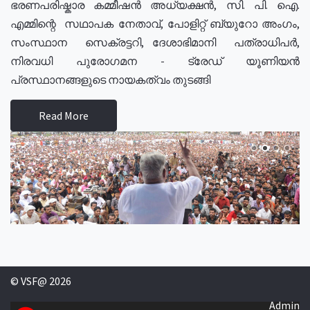
ഭരണപരിഷ്കാര കമ്മീഷൻ അധ്യക്ഷൻ, സി. പി. ഐ.
എമ്മിന്റെ സഥാപക നേതാവ്, പോളിറ്റ് ബ്യുറോ അംഗം,
സംസ്ഥാന സെക്രട്ടറി, ദേശാഭിമാനി പത്രാധിപർ,
നിരവധി പുരോഗമന - ട്രേഡ് യൂണിയൻ
പ്രസ്ഥാനങ്ങളുടെ നായകത്വം തുടങ്ങി
Read More
© VSF@ 2026
Admin