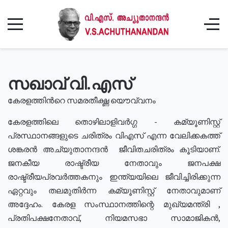
സഖാവ് വി.എസ്
കേരളത്തിൻറെ സമരതീക്ഷ്ണ യൌവ്വനം
കേരളത്തിലെ തൊഴിലാളിവർഗ്ഗ - കമ്യൂണിസ്റ്റ്
പ്രസ്ഥാനങ്ങളുടെ ചരിത്രം വിഎസ് എന്ന വേലിക്കകത്ത്
ശങ്കരൻ അച്യുതാനന്ദൻ ജീവിതചരിത്രം കൂടിയാണ്.
ജനകീയ രാഷ്ട്രീയ നേതാവും ജനപക്ഷ
രാഷ്ട്രീയപ്രവർത്തകനും ഇന്ത്യയിലെ ജീവിച്ചിരിക്കുന്ന
ഏറ്റവും തലമുതിർന്ന കമ്യൂണിസ്റ്റ് നേതാവുമാണ്
അദ്ദേഹം. കേരള സംസ്ഥാനത്തിന്റെ മുഖ്യമന്ത്രി ,
പ്രതിപക്ഷനേതാവ്, നിയമസഭാ സാമാജികൻ,