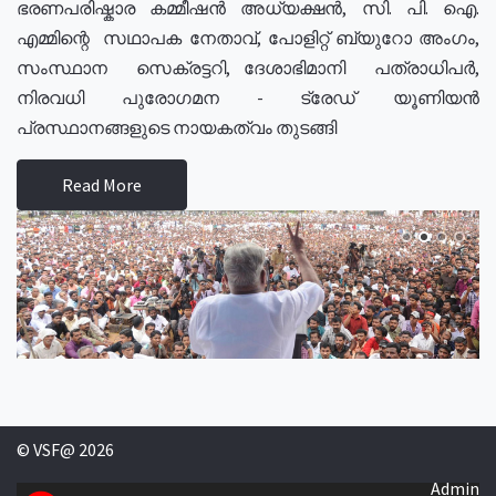
ഭരണപരിഷ്കാര കമ്മീഷൻ അധ്യക്ഷൻ, സി. പി. ഐ.
എമ്മിന്റെ സഥാപക നേതാവ്, പോളിറ്റ് ബ്യുറോ അംഗം,
സംസ്ഥാന സെക്രട്ടറി, ദേശാഭിമാനി പത്രാധിപർ,
നിരവധി പുരോഗമന - ട്രേഡ് യൂണിയൻ
പ്രസ്ഥാനങ്ങളുടെ നായകത്വം തുടങ്ങി
Read More
© VSF@ 2026
Admin