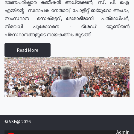
ഭരണപരിഷ്കാര കമ്മീഷൻ അധ്യക്ഷൻ, സി. പി. ഐ.
എമ്മിന്റെ സഥാപക നേതാവ്, പോളിറ്റ് ബ്യുറോ അംഗം,
സംസ്ഥാന സെക്രട്ടറി, ദേശാഭിമാനി പത്രാധിപർ,
നിരവധി പുരോഗമന - ട്രേഡ് യൂണിയൻ
പ്രസ്ഥാനങ്ങളുടെ നായകത്വം തുടങ്ങി
Read More
© VSF@ 2026
Admin