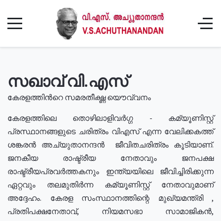
സഖാവ് വി.എസ്
കേരളത്തിൻറെ സമരതീക്ഷ്ണ യൌവ്വനം
കേരളത്തിലെ തൊഴിലാളിവർഗ്ഗ - കമ്യൂണിസ്റ്റ്
പ്രസ്ഥാനങ്ങളുടെ ചരിത്രം വിഎസ് എന്ന വേലിക്കകത്ത്
ശങ്കരൻ അച്യുതാനന്ദൻ ജീവിതചരിത്രം കൂടിയാണ്.
ജനകീയ രാഷ്ട്രീയ നേതാവും ജനപക്ഷ
രാഷ്ട്രീയപ്രവർത്തകനും ഇന്ത്യയിലെ ജീവിച്ചിരിക്കുന്ന
ഏറ്റവും തലമുതിർന്ന കമ്യൂണിസ്റ്റ് നേതാവുമാണ്
അദ്ദേഹം. കേരള സംസ്ഥാനത്തിന്റെ മുഖ്യമന്ത്രി ,
പ്രതിപക്ഷനേതാവ്, നിയമസഭാ സാമാജികൻ,