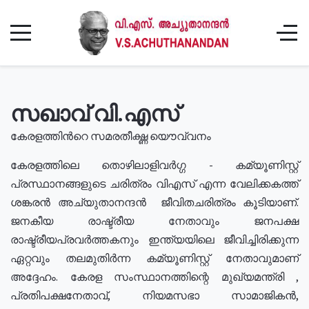
സഖാവ് വി.എസ്
കേരളത്തിൻറെ സമരതീക്ഷ്ണ യൌവ്വനം
കേരളത്തിലെ തൊഴിലാളിവർഗ്ഗ - കമ്യൂണിസ്റ്റ്
പ്രസ്ഥാനങ്ങളുടെ ചരിത്രം വിഎസ് എന്ന വേലിക്കകത്ത്
ശങ്കരൻ അച്യുതാനന്ദൻ ജീവിതചരിത്രം കൂടിയാണ്.
ജനകീയ രാഷ്ട്രീയ നേതാവും ജനപക്ഷ
രാഷ്ട്രീയപ്രവർത്തകനും ഇന്ത്യയിലെ ജീവിച്ചിരിക്കുന്ന
ഏറ്റവും തലമുതിർന്ന കമ്യൂണിസ്റ്റ് നേതാവുമാണ്
അദ്ദേഹം. കേരള സംസ്ഥാനത്തിന്റെ മുഖ്യമന്ത്രി ,
പ്രതിപക്ഷനേതാവ്, നിയമസഭാ സാമാജികൻ,