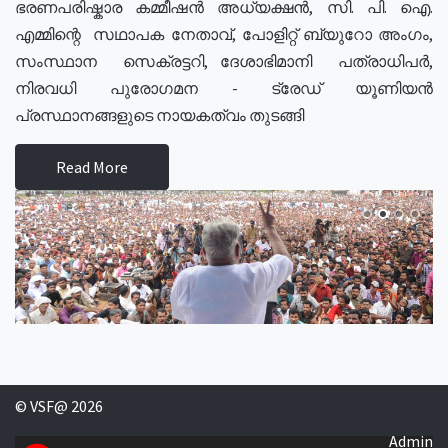
ഭരണപരിഷ്കാര കമ്മീഷൻ അധ്യക്ഷൻ, സി. പി. ഐ.
എമ്മിന്റെ സഥാപക നേതാവ്, പോളിറ്റ് ബ്യുറോ അംഗം,
സംസ്ഥാന സെക്രട്ടറി, ദേശാഭിമാനി പത്രാധിപർ,
നിരവധി പുരോഗമന - ട്രേഡ് യൂണിയൻ
പ്രസ്ഥാനങ്ങളുടെ നായകത്വം തുടങ്ങി
Read More
© VSF@ 2026
Admin