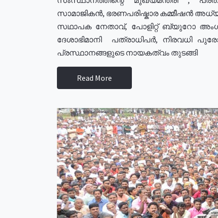
സാമാജികൻ, ഭരണപരിഷ്കാര കമ്മീഷൻ അധ്യക്
സഥാപക നേതാവ്, പോളിറ്റ് ബ്യുറോ അംഗ
ദേശാഭിമാനി പത്രാധിപർ, നിരവധി പു
പ്രസ്ഥാനങ്ങളുടെ നായകത്വം തുടങ്ങി
Read More