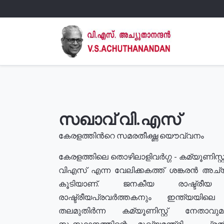
സഖാവ് വി.എസ്
കേരളത്തിൻറെ സമരതീക്ഷ്ണ യൌവ്വനം
കേരളത്തിലെ തൊഴിലാളിവർഗ്ഗ - കമ്യൂണിസ്റ്റ
വിഎസ് എന്ന വേലിക്കകത്ത് ശങ്കരൻ അച്
കൂടിയാണ്. ജനകീയ രാഷ്ട്രീ
രാഷ്ട്രീയപ്രവർത്തകനും ഇന്ത്യയിലെ ജീ
തലമുതിർന്ന കമ്യൂണിസ്റ്റ് നേതാവ
സംസ്ഥാനത്തിന്റെ മുഖ്യമന്ത്രി , പ്