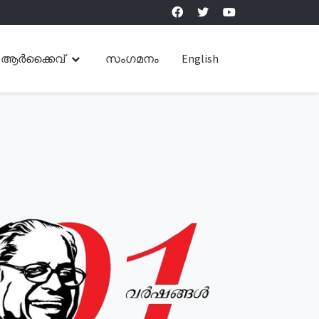
ആർക്കൈവ്
സംഗമനം
English