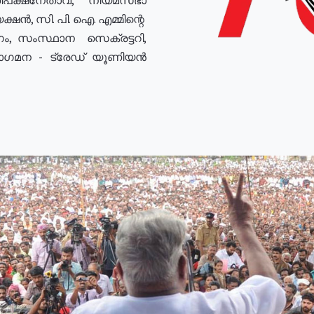
ഷൻ, സി. പി. ഐ. എമ്മിന്റെ
ം, സംസ്ഥാന സെക്രട്ടറി,
രോഗമന - ട്രേഡ് യൂണിയൻ