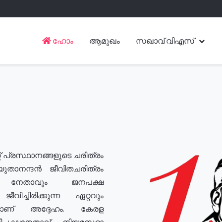
ഹോം
ആമുഖം
സഖാവ് വിഎസ്
് പ്രസ്ഥാനങ്ങളുടെ ചരിത്രം
യുതാനന്ദൻ ജീവിതചരിത്രം
യ നേതാവും ജനപക്ഷ
വിച്ചിരിക്കുന്ന ഏറ്റവും
ുമാണ് അദ്ദേഹം. കേരള
രതിപക്ഷനേതാവ്, നിയമസഭാ