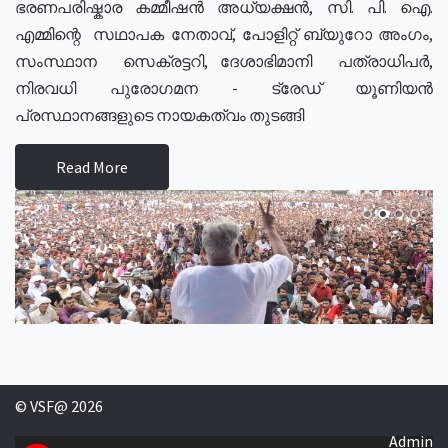
ഭരണപരിഷ്കാര കമ്മീഷൻ അധ്യക്ഷൻ, സി. പി. ഐ.
എമ്മിന്റെ സഥാപക നേതാവ്, പോളിറ്റ് ബ്യുറോ അംഗം,
സംസ്ഥാന സെക്രട്ടറി, ദേശാഭിമാനി പത്രാധിപർ,
നിരവധി പുരോഗമന - ട്രേഡ് യൂണിയൻ
പ്രസ്ഥാനങ്ങളുടെ നായകത്വം തുടങ്ങി
Read More
© VSF@ 2026
Admin