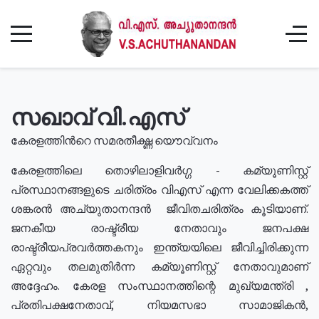
സഖാവ് വി.എസ്
കേരളത്തിൻറെ സമരതീക്ഷ്ണ യൌവ്വനം
കേരളത്തിലെ തൊഴിലാളിവർഗ്ഗ - കമ്യൂണിസ്റ്റ്
പ്രസ്ഥാനങ്ങളുടെ ചരിത്രം വിഎസ് എന്ന വേലിക്കകത്ത്
ശങ്കരൻ അച്യുതാനന്ദൻ ജീവിതചരിത്രം കൂടിയാണ്.
ജനകീയ രാഷ്ട്രീയ നേതാവും ജനപക്ഷ
രാഷ്ട്രീയപ്രവർത്തകനും ഇന്ത്യയിലെ ജീവിച്ചിരിക്കുന്ന
ഏറ്റവും തലമുതിർന്ന കമ്യൂണിസ്റ്റ് നേതാവുമാണ്
അദ്ദേഹം. കേരള സംസ്ഥാനത്തിന്റെ മുഖ്യമന്ത്രി ,
പ്രതിപക്ഷനേതാവ്, നിയമസഭാ സാമാജികൻ,