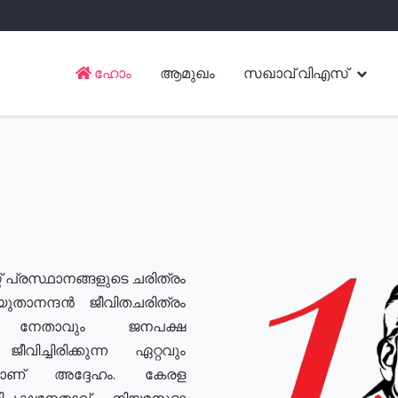
ഹോം
ആമുഖം
സഖാവ് വിഎസ്
് പ്രസ്ഥാനങ്ങളുടെ ചരിത്രം
യുതാനന്ദൻ ജീവിതചരിത്രം
യ നേതാവും ജനപക്ഷ
വിച്ചിരിക്കുന്ന ഏറ്റവും
ുമാണ് അദ്ദേഹം. കേരള
രതിപക്ഷനേതാവ്, നിയമസഭാ