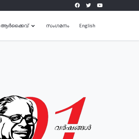
ആർക്കൈവ്
സംഗമനം
English