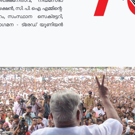
ഷൻ, സി. പി. ഐ. എമ്മിന്റെ
ം, സംസ്ഥാന സെക്രട്ടറി,
രോഗമന - ട്രേഡ് യൂണിയൻ