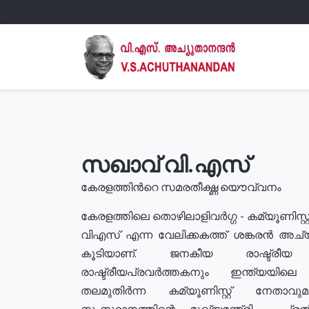
സഖാവ് വി.എസ്
കേരളത്തിൻറെ സമരതീക്ഷ്ണ യൌവ്വനം
കേരളത്തിലെ തൊഴിലാളിവർഗ്ഗ - കമ്യൂണിസ്റ്റ
വിഎസ് എന്ന വേലിക്കകത്ത് ശങ്കരൻ അച്
കൂടിയാണ്. ജനകീയ രാഷ്ട്രീ
രാഷ്ട്രീയപ്രവർത്തകനും ഇന്ത്യയിലെ ജീ
തലമുതിർന്ന കമ്യൂണിസ്റ്റ് നേതാവ
സംസ്ഥാനത്തിന്റെ മുഖ്യമന്ത്രി , പ്