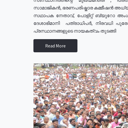
സാമാജികൻ, ഭരണപരിഷ്കാര കമ്മീഷൻ അധ്യക്
സഥാപക നേതാവ്, പോളിറ്റ് ബ്യുറോ അംഗ
ദേശാഭിമാനി പത്രാധിപർ, നിരവധി പു
പ്രസ്ഥാനങ്ങളുടെ നായകത്വം തുടങ്ങി
Read More