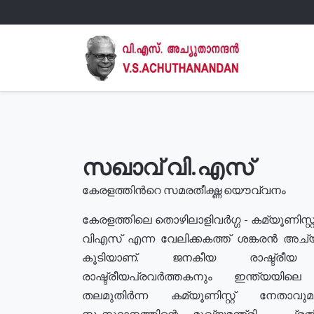
സഖാവ് വി.എസ്
കേരളത്തിൻറെ സമരതീക്ഷ്ണ യൌവ്വനം
കേരളത്തിലെ തൊഴിലാളിവർഗ്ഗ - കമ്യൂണിസ്റ്റ
വിഎസ് എന്ന വേലിക്കകത്ത് ശങ്കരൻ അച്
കൂടിയാണ്. ജനകീയ രാഷ്ട്രീ
രാഷ്ട്രീയപ്രവർത്തകനും ഇന്ത്യയിലെ ജീ
തലമുതിർന്ന കമ്യൂണിസ്റ്റ് നേതാവ
സംസ്ഥാനത്തിന്റെ മുഖ്യമന്ത്രി , പ്