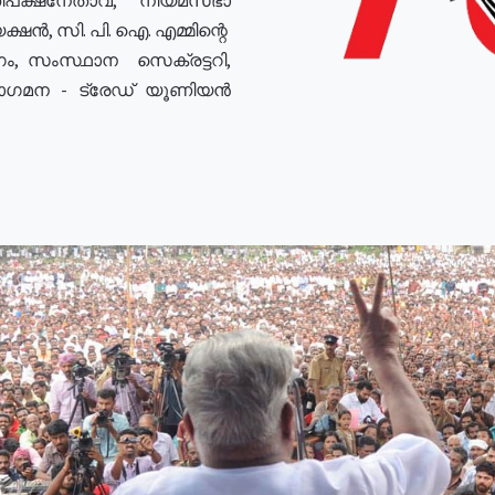
ഷൻ, സി. പി. ഐ. എമ്മിന്റെ
ം, സംസ്ഥാന സെക്രട്ടറി,
രോഗമന - ട്രേഡ് യൂണിയൻ