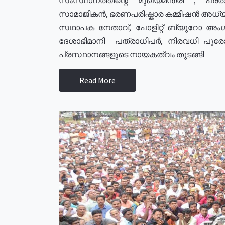
സാമാജികൻ, ഭരണപരിഷ്കാര കമ്മീഷൻ അധ്യക്
സഥാപക നേതാവ്, പോളിറ്റ് ബ്യുറോ അംഗ
ദേശാഭിമാനി പത്രാധിപർ, നിരവധി പു
പ്രസ്ഥാനങ്ങളുടെ നായകത്വം തുടങ്ങി
Read More