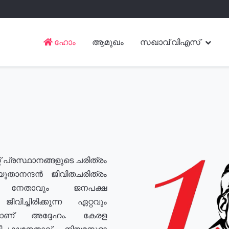
ഹോം
ആമുഖം
സഖാവ് വിഎസ്
് പ്രസ്ഥാനങ്ങളുടെ ചരിത്രം
യുതാനന്ദൻ ജീവിതചരിത്രം
യ നേതാവും ജനപക്ഷ
വിച്ചിരിക്കുന്ന ഏറ്റവും
ുമാണ് അദ്ദേഹം. കേരള
രതിപക്ഷനേതാവ്, നിയമസഭാ