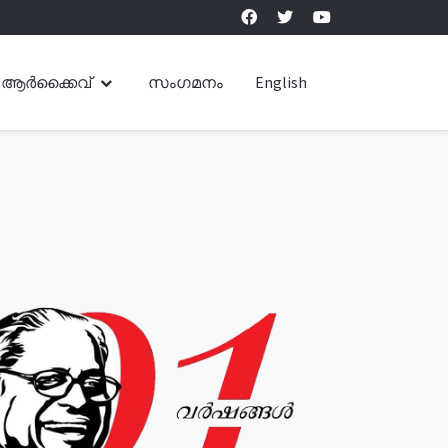
ആർക്കൈവ്
സംഗമനം
English