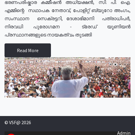
ഭരണപരിഷ്കാര കമ്മീഷൻ അധ്യക്ഷൻ, സി. പി. ഐ.
എമ്മിന്റെ സഥാപക നേതാവ്, പോളിറ്റ് ബ്യുറോ അംഗം,
സംസ്ഥാന സെക്രട്ടറി, ദേശാഭിമാനി പത്രാധിപർ,
നിരവധി പുരോഗമന - ട്രേഡ് യൂണിയൻ
പ്രസ്ഥാനങ്ങളുടെ നായകത്വം തുടങ്ങി
Read More
© VSF@ 2026
Admin