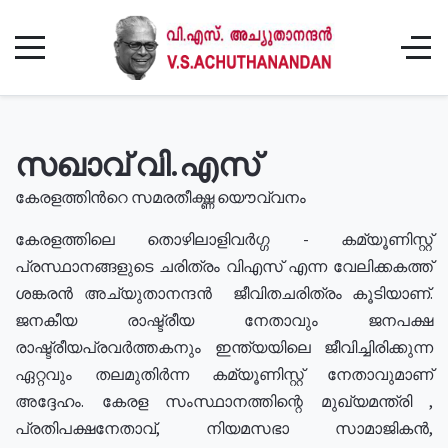
സഖാവ് വി.എസ്
കേരളത്തിൻറെ സമരതീക്ഷ്ണ യൌവ്വനം
കേരളത്തിലെ തൊഴിലാളിവർഗ്ഗ - കമ്യൂണിസ്റ്റ്
പ്രസ്ഥാനങ്ങളുടെ ചരിത്രം വിഎസ് എന്ന വേലിക്കകത്ത്
ശങ്കരൻ അച്യുതാനന്ദൻ ജീവിതചരിത്രം കൂടിയാണ്.
ജനകീയ രാഷ്ട്രീയ നേതാവും ജനപക്ഷ
രാഷ്ട്രീയപ്രവർത്തകനും ഇന്ത്യയിലെ ജീവിച്ചിരിക്കുന്ന
ഏറ്റവും തലമുതിർന്ന കമ്യൂണിസ്റ്റ് നേതാവുമാണ്
അദ്ദേഹം. കേരള സംസ്ഥാനത്തിന്റെ മുഖ്യമന്ത്രി ,
പ്രതിപക്ഷനേതാവ്, നിയമസഭാ സാമാജികൻ,