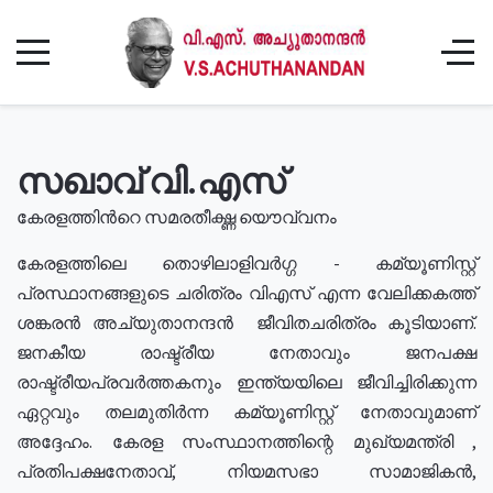
സഖാവ് വി.എസ്
കേരളത്തിൻറെ സമരതീക്ഷ്ണ യൌവ്വനം
കേരളത്തിലെ തൊഴിലാളിവർഗ്ഗ - കമ്യൂണിസ്റ്റ്
പ്രസ്ഥാനങ്ങളുടെ ചരിത്രം വിഎസ് എന്ന വേലിക്കകത്ത്
ശങ്കരൻ അച്യുതാനന്ദൻ ജീവിതചരിത്രം കൂടിയാണ്.
ജനകീയ രാഷ്ട്രീയ നേതാവും ജനപക്ഷ
രാഷ്ട്രീയപ്രവർത്തകനും ഇന്ത്യയിലെ ജീവിച്ചിരിക്കുന്ന
ഏറ്റവും തലമുതിർന്ന കമ്യൂണിസ്റ്റ് നേതാവുമാണ്
അദ്ദേഹം. കേരള സംസ്ഥാനത്തിന്റെ മുഖ്യമന്ത്രി ,
പ്രതിപക്ഷനേതാവ്, നിയമസഭാ സാമാജികൻ,