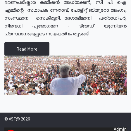
ഭരണപരിഷ്കാര കമ്മീഷൻ അധ്യക്ഷൻ, സി. പി. ഐ.
എമ്മിന്റെ സഥാപക നേതാവ്, പോളിറ്റ് ബ്യുറോ അംഗം,
സംസ്ഥാന സെക്രട്ടറി, ദേശാഭിമാനി പത്രാധിപർ,
നിരവധി പുരോഗമന - ട്രേഡ് യൂണിയൻ
പ്രസ്ഥാനങ്ങളുടെ നായകത്വം തുടങ്ങി
Read More
© VSF@ 2026
Admin