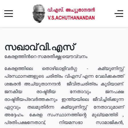
സഖാവ് വി.എസ്
കേരളത്തിൻറെ സമരതീക്ഷ്ണ യൌവ്വനം
കേരളത്തിലെ തൊഴിലാളിവർഗ്ഗ - കമ്യൂണിസ്റ്റ്
പ്രസ്ഥാനങ്ങളുടെ ചരിത്രം വിഎസ് എന്ന വേലിക്കകത്ത്
ശങ്കരൻ അച്യുതാനന്ദൻ ജീവിതചരിത്രം കൂടിയാണ്.
ജനകീയ രാഷ്ട്രീയ നേതാവും ജനപക്ഷ
രാഷ്ട്രീയപ്രവർത്തകനും ഇന്ത്യയിലെ ജീവിച്ചിരിക്കുന്ന
ഏറ്റവും തലമുതിർന്ന കമ്യൂണിസ്റ്റ് നേതാവുമാണ്
അദ്ദേഹം. കേരള സംസ്ഥാനത്തിന്റെ മുഖ്യമന്ത്രി ,
പ്രതിപക്ഷനേതാവ്, നിയമസഭാ സാമാജികൻ,