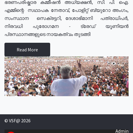
ഭരണപരിഷ്കാര കമ്മീഷൻ അധ്യക്ഷൻ, സി. പി. ഐ.
എമ്മിന്റെ സഥാപക നേതാവ്, പോളിറ്റ് ബ്യുറോ അംഗം,
സംസ്ഥാന സെക്രട്ടറി, ദേശാഭിമാനി പത്രാധിപർ,
നിരവധി പുരോഗമന - ട്രേഡ് യൂണിയൻ
പ്രസ്ഥാനങ്ങളുടെ നായകത്വം തുടങ്ങി
Read More
© VSF@ 2026
Admin