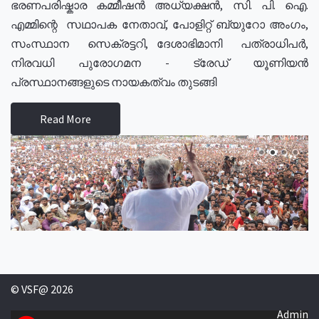
ഭരണപരിഷ്കാര കമ്മീഷൻ അധ്യക്ഷൻ, സി. പി. ഐ.
എമ്മിന്റെ സഥാപക നേതാവ്, പോളിറ്റ് ബ്യുറോ അംഗം,
സംസ്ഥാന സെക്രട്ടറി, ദേശാഭിമാനി പത്രാധിപർ,
നിരവധി പുരോഗമന - ട്രേഡ് യൂണിയൻ
പ്രസ്ഥാനങ്ങളുടെ നായകത്വം തുടങ്ങി
Read More
© VSF@ 2026
Admin