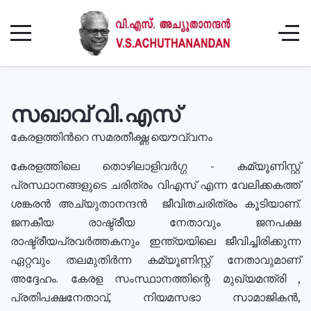
സഖാവ് വി.എസ്
കേരളത്തിൻറെ സമരതീക്ഷ്ണ യൌവ്വനം
കേരളത്തിലെ തൊഴിലാളിവർഗ്ഗ - കമ്യൂണിസ്റ്റ്
പ്രസ്ഥാനങ്ങളുടെ ചരിത്രം വിഎസ് എന്ന വേലിക്കകത്ത്
ശങ്കരൻ അച്യുതാനന്ദൻ ജീവിതചരിത്രം കൂടിയാണ്.
ജനകീയ രാഷ്ട്രീയ നേതാവും ജനപക്ഷ
രാഷ്ട്രീയപ്രവർത്തകനും ഇന്ത്യയിലെ ജീവിച്ചിരിക്കുന്ന
ഏറ്റവും തലമുതിർന്ന കമ്യൂണിസ്റ്റ് നേതാവുമാണ്
അദ്ദേഹം. കേരള സംസ്ഥാനത്തിന്റെ മുഖ്യമന്ത്രി ,
പ്രതിപക്ഷനേതാവ്, നിയമസഭാ സാമാജികൻ,