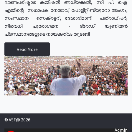
ഭരണപരിഷ്കാര കമ്മീഷൻ അധ്യക്ഷൻ, സി. പി. ഐ.
എമ്മിന്റെ സഥാപക നേതാവ്, പോളിറ്റ് ബ്യുറോ അംഗം,
സംസ്ഥാന സെക്രട്ടറി, ദേശാഭിമാനി പത്രാധിപർ,
നിരവധി പുരോഗമന - ട്രേഡ് യൂണിയൻ
പ്രസ്ഥാനങ്ങളുടെ നായകത്വം തുടങ്ങി
Read More
© VSF@ 2026
Admin