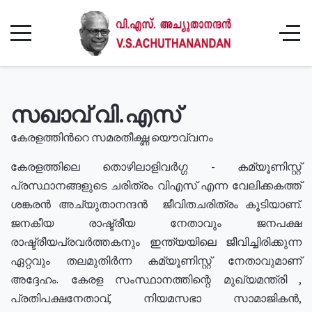
സഖാവ് വി.എസ്
കേരളത്തിൻറെ സമരതീക്ഷ്ണ യൌവ്വനം
കേരളത്തിലെ തൊഴിലാളിവർഗ്ഗ - കമ്യൂണിസ്റ്റ്
പ്രസ്ഥാനങ്ങളുടെ ചരിത്രം വിഎസ് എന്ന വേലിക്കകത്ത്
ശങ്കരൻ അച്യുതാനന്ദൻ ജീവിതചരിത്രം കൂടിയാണ്.
ജനകീയ രാഷ്ട്രീയ നേതാവും ജനപക്ഷ
രാഷ്ട്രീയപ്രവർത്തകനും ഇന്ത്യയിലെ ജീവിച്ചിരിക്കുന്ന
ഏറ്റവും തലമുതിർന്ന കമ്യൂണിസ്റ്റ് നേതാവുമാണ്
അദ്ദേഹം. കേരള സംസ്ഥാനത്തിന്റെ മുഖ്യമന്ത്രി ,
പ്രതിപക്ഷനേതാവ്, നിയമസഭാ സാമാജികൻ,