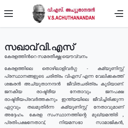
സഖാവ് വി.എസ്
കേരളത്തിൻറെ സമരതീക്ഷ്ണ യൌവ്വനം
കേരളത്തിലെ തൊഴിലാളിവർഗ്ഗ - കമ്യൂണിസ്റ്റ്
പ്രസ്ഥാനങ്ങളുടെ ചരിത്രം വിഎസ് എന്ന വേലിക്കകത്ത്
ശങ്കരൻ അച്യുതാനന്ദൻ ജീവിതചരിത്രം കൂടിയാണ്.
ജനകീയ രാഷ്ട്രീയ നേതാവും ജനപക്ഷ
രാഷ്ട്രീയപ്രവർത്തകനും ഇന്ത്യയിലെ ജീവിച്ചിരിക്കുന്ന
ഏറ്റവും തലമുതിർന്ന കമ്യൂണിസ്റ്റ് നേതാവുമാണ്
അദ്ദേഹം. കേരള സംസ്ഥാനത്തിന്റെ മുഖ്യമന്ത്രി ,
പ്രതിപക്ഷനേതാവ്, നിയമസഭാ സാമാജികൻ,