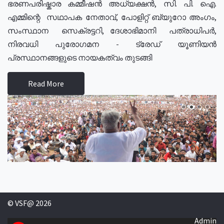
ഭരണപരിഷ്കാര കമ്മീഷൻ അധ്യക്ഷൻ, സി. പി. ഐ.
എമ്മിന്റെ സഥാപക നേതാവ്, പോളിറ്റ് ബ്യുറോ അംഗം,
സംസ്ഥാന സെക്രട്ടറി, ദേശാഭിമാനി പത്രാധിപർ,
നിരവധി പുരോഗമന - ട്രേഡ് യൂണിയൻ
പ്രസ്ഥാനങ്ങളുടെ നായകത്വം തുടങ്ങി
Read More
© VSF@ 2026
Admin