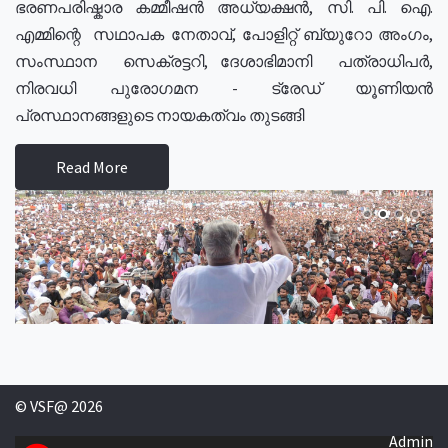
ഭരണപരിഷ്കാര കമ്മീഷൻ അധ്യക്ഷൻ, സി. പി. ഐ.
എമ്മിന്റെ സഥാപക നേതാവ്, പോളിറ്റ് ബ്യുറോ അംഗം,
സംസ്ഥാന സെക്രട്ടറി, ദേശാഭിമാനി പത്രാധിപർ,
നിരവധി പുരോഗമന - ട്രേഡ് യൂണിയൻ
പ്രസ്ഥാനങ്ങളുടെ നായകത്വം തുടങ്ങി
Read More
© VSF@ 2026
Admin