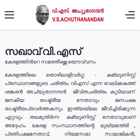
സഖാവ് വി.എസ്
കേരളത്തിൻറെ സമരതീക്ഷ്ണ യൌവ്വനം
കേരളത്തിലെ തൊഴിലാളിവർഗ്ഗ - കമ്യൂണിസ്റ്റ്
പ്രസ്ഥാനങ്ങളുടെ ചരിത്രം വിഎസ് എന്ന വേലിക്കകത്ത്
ശങ്കരൻ അച്യുതാനന്ദൻ ജീവിതചരിത്രം കൂടിയാണ്.
ജനകീയ രാഷ്ട്രീയ നേതാവും ജനപക്ഷ
രാഷ്ട്രീയപ്രവർത്തകനും ഇന്ത്യയിലെ ജീവിച്ചിരിക്കുന്ന
ഏറ്റവും തലമുതിർന്ന കമ്യൂണിസ്റ്റ് നേതാവുമാണ്
അദ്ദേഹം. കേരള സംസ്ഥാനത്തിന്റെ മുഖ്യമന്ത്രി ,
പ്രതിപക്ഷനേതാവ്, നിയമസഭാ സാമാജികൻ,