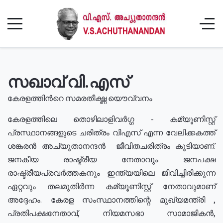
സഖാവ് വി.എസ്
കേരളത്തിൻറെ സമരതീക്ഷ്ണ യൌവ്വനം
കേരളത്തിലെ തൊഴിലാളിവർഗ്ഗ - കമ്യൂണിസ്റ്റ്
പ്രസ്ഥാനങ്ങളുടെ ചരിത്രം വിഎസ് എന്ന വേലിക്കകത്ത്
ശങ്കരൻ അച്യുതാനന്ദൻ ജീവിതചരിത്രം കൂടിയാണ്.
ജനകീയ രാഷ്ട്രീയ നേതാവും ജനപക്ഷ
രാഷ്ട്രീയപ്രവർത്തകനും ഇന്ത്യയിലെ ജീവിച്ചിരിക്കുന്ന
ഏറ്റവും തലമുതിർന്ന കമ്യൂണിസ്റ്റ് നേതാവുമാണ്
അദ്ദേഹം. കേരള സംസ്ഥാനത്തിന്റെ മുഖ്യമന്ത്രി ,
പ്രതിപക്ഷനേതാവ്, നിയമസഭാ സാമാജികൻ,