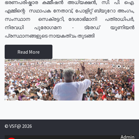
ഭരണപരിഷ്കാര കമ്മീഷൻ അധ്യക്ഷൻ, സി. പി. ഐ.
എമ്മിന്റെ സഥാപക നേതാവ്, പോളിറ്റ് ബ്യുറോ അംഗം,
സംസ്ഥാന സെക്രട്ടറി, ദേശാഭിമാനി പത്രാധിപർ,
നിരവധി പുരോഗമന - ട്രേഡ് യൂണിയൻ
പ്രസ്ഥാനങ്ങളുടെ നായകത്വം തുടങ്ങി
Read More
© VSF@ 2026
Admin