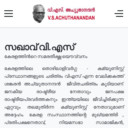
സഖാവ് വി.എസ്
കേരളത്തിൻറെ സമരതീക്ഷ്ണ യൌവ്വനം
കേരളത്തിലെ തൊഴിലാളിവർഗ്ഗ - കമ്യൂണിസ്റ്റ്
പ്രസ്ഥാനങ്ങളുടെ ചരിത്രം വിഎസ് എന്ന വേലിക്കകത്ത്
ശങ്കരൻ അച്യുതാനന്ദൻ ജീവിതചരിത്രം കൂടിയാണ്.
ജനകീയ രാഷ്ട്രീയ നേതാവും ജനപക്ഷ
രാഷ്ട്രീയപ്രവർത്തകനും ഇന്ത്യയിലെ ജീവിച്ചിരിക്കുന്ന
ഏറ്റവും തലമുതിർന്ന കമ്യൂണിസ്റ്റ് നേതാവുമാണ്
അദ്ദേഹം. കേരള സംസ്ഥാനത്തിന്റെ മുഖ്യമന്ത്രി ,
പ്രതിപക്ഷനേതാവ്, നിയമസഭാ സാമാജികൻ,