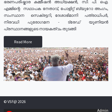
ഭരണപരിഷ്കാര കമ്മീഷൻ അധ്യക്ഷൻ, സി. പി. ഐ.
എമ്മിന്റെ സഥാപക നേതാവ്, പോളിറ്റ് ബ്യുറോ അംഗം,
സംസ്ഥാന സെക്രട്ടറി, ദേശാഭിമാനി പത്രാധിപർ,
നിരവധി പുരോഗമന - ട്രേഡ് യൂണിയൻ
പ്രസ്ഥാനങ്ങളുടെ നായകത്വം തുടങ്ങി
Read More
© VSF@ 2026
Admin