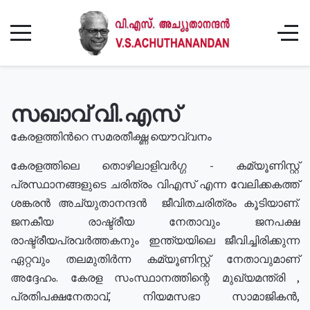
സഖാവ് വി.എസ്
കേരളത്തിൻറെ സമരതീക്ഷ്ണ യൌവ്വനം
കേരളത്തിലെ തൊഴിലാളിവർഗ്ഗ - കമ്യൂണിസ്റ്റ്
പ്രസ്ഥാനങ്ങളുടെ ചരിത്രം വിഎസ് എന്ന വേലിക്കകത്ത്
ശങ്കരൻ അച്യുതാനന്ദൻ ജീവിതചരിത്രം കൂടിയാണ്.
ജനകീയ രാഷ്ട്രീയ നേതാവും ജനപക്ഷ
രാഷ്ട്രീയപ്രവർത്തകനും ഇന്ത്യയിലെ ജീവിച്ചിരിക്കുന്ന
ഏറ്റവും തലമുതിർന്ന കമ്യൂണിസ്റ്റ് നേതാവുമാണ്
അദ്ദേഹം. കേരള സംസ്ഥാനത്തിന്റെ മുഖ്യമന്ത്രി ,
പ്രതിപക്ഷനേതാവ്, നിയമസഭാ സാമാജികൻ,