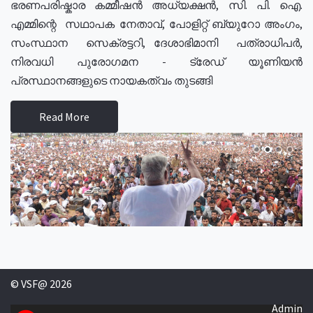
ഭരണപരിഷ്കാര കമ്മീഷൻ അധ്യക്ഷൻ, സി. പി. ഐ.
എമ്മിന്റെ സഥാപക നേതാവ്, പോളിറ്റ് ബ്യുറോ അംഗം,
സംസ്ഥാന സെക്രട്ടറി, ദേശാഭിമാനി പത്രാധിപർ,
നിരവധി പുരോഗമന - ട്രേഡ് യൂണിയൻ
പ്രസ്ഥാനങ്ങളുടെ നായകത്വം തുടങ്ങി
Read More
© VSF@ 2026
Admin